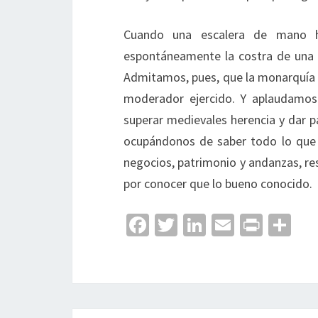
Cuando una escalera de mano h
espontáneamente la costra de una h
Admitamos, pues, que la monarquía h
moderador ejercido. Y aplaudamos 
superar medievales herencia y dar pa
ocupándonos de saber todo lo que n
negocios, patrimonio y andanzas, re
por conocer que lo bueno conocido.
Fa
T
Li
E
Pr
C
ce
wi
n
m
in
o
b
tt
ke
ai
t
m
o
er
dI
l
p
o
n
ar