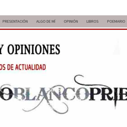
PRESENTACIÓN
ALGO DE MÍ
OPINIÓN
LIBROS
POEMARIO
ITIN
BREVE
RECORRIDO
VITAL Y
COMENTARIOS
DE V
DE
ACTUALIDAD