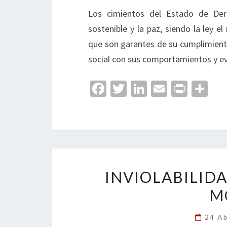
Los cimientos del Estado de Derec
sostenible y la paz, siendo la ley 
que son garantes de su cumplimiento
social con sus comportamientos y evi
Fa
T
Li
E
Pr
C
ce
wi
n
m
in
o
b
tt
ke
ai
t
m
o
er
dI
l
p
o
n
ar
k
tir
INVIOLABILID
M
24 Ab