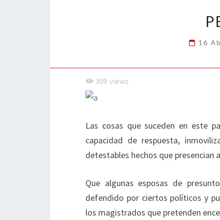
k
tir
P
16 Ab
309
views
Las cosas que suceden en este pa
capacidad de respuesta, inmovil
detestables hechos que presencian ató
Que algunas esposas de presunto
defendido por ciertos políticos y pu
los magistrados que pretenden encerr