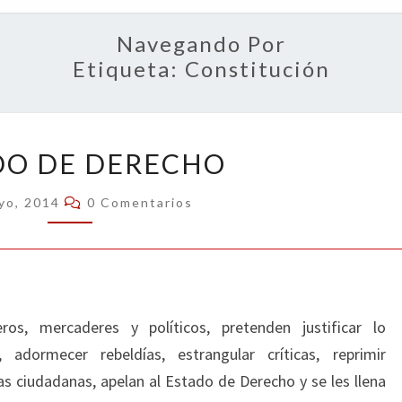
OPIN
Navegando Por
Etiqueta:
Constitución
ESTADO
DO DE DERECHO
DE
DERECHO
Comentarios
yo, 2014
0 Comentarios
ros, mercaderes y políticos, pretenden justificar lo
o, adormecer rebeldías, estrangular críticas, reprimir
as ciudadanas, apelan al Estado de Derecho y se les llena