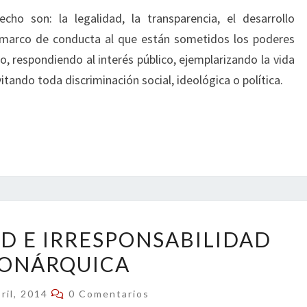
ho son: la legalidad, la transparencia, el desarrollo
el marco de conducta al que están sometidos los poderes
, respondiendo al interés público, ejemplarizando la vida
tando toda discriminación social, ideológica o política.
INVIOLABILIDAD
AD E IRRESPONSABILIDAD
E
ONÁRQUICA
IRRESPONSABILIDAD
MONÁRQUICA
Comentarios
ril, 2014
0 Comentarios