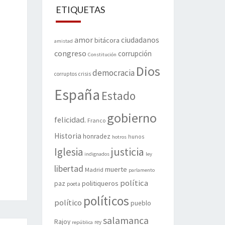
ETIQUETAS
amor
ciudadanos
bitácora
amistad
congreso
corrupción
Constitución
Dios
democracia
corruptos
crisis
España
Estado
gobierno
felicidad.
Franco
Historia
honradez
hunos
hotros
justicia
Iglesia
indignados
ley
libertad
muerte
Madrid
parlamento
política
politiqueros
paz
poeta
políticos
político
pueblo
salamanca
Rajoy
rey
república