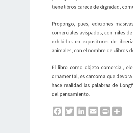
tiene libros carece de dignidad, co
Propongo, pues, ediciones masivas
comerciales avispados, con miles de
exhibirlos en expositores de librer
animales, con el nombre de «libros d
El libro como objeto comercial, e
ornamental, es carcoma que devora los
hace realidad las palabras de Longfe
del pensamiento.
Fa
T
Li
E
Pr
C
ce
wi
n
m
in
o
b
tt
ke
ai
t
m