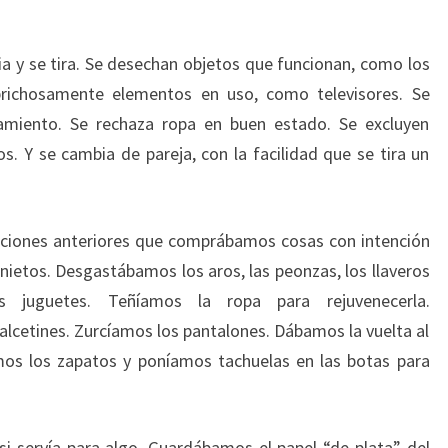
a y se tira. Se desechan objetos que funcionan, como los
prichosamente elementos en uso, como televisores. Se
amiento. Se rechaza ropa en buen estado. Se excluyen
s. Y se cambia de pareja, con la facilidad que se tira un
aciones anteriores que comprábamos cosas con intención
nietos. Desgastábamos los aros, las peonzas, los llaveros
s juguetes. Teñíamos la ropa para rejuvenecerla.
cetines. Zurcíamos los pantalones. Dábamos la vuelta al
os los zapatos y poníamos tachuelas en las botas para
i servía para algo. Guardábamos el papel “de plata” del