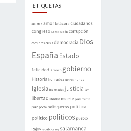
ETIQUETAS
amor
ciudadanos
bitácora
amistad
congreso
corrupción
Constitución
Dios
democracia
corruptos
crisis
España
Estado
gobierno
felicidad.
Franco
Historia
honradez
hunos
hotros
justicia
Iglesia
indignados
ley
libertad
muerte
Madrid
parlamento
política
politiqueros
paz
poeta
políticos
político
pueblo
salamanca
Rajoy
rey
república