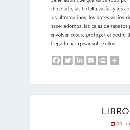
chocolate, las botella vacías y los c
los ultramarinos, los botes vacíos 
hacer adornos, las cajas de zapatos
envolver cosas, proteger el pecho de
fregado para pisar sobre ellos.
Fa
T
Li
E
Pr
C
ce
wi
n
m
in
o
b
tt
ke
ai
t
m
o
er
dI
l
p
o
n
ar
k
tir
LIBRO
30 Ju