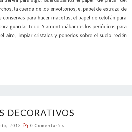
orchos, la cuerda de los envoltorios, el papel de estraza de
de conservas para hacer macetas, el papel de celofán para
 para guardar todo. Y amontonábamos los periódicos para
l aire, limpiar cristales y ponerlos sobre el suelo recién
LIBROS
S DECORATIVOS
DECORATIVOS
Comentarios
nio, 2013
0 Comentarios