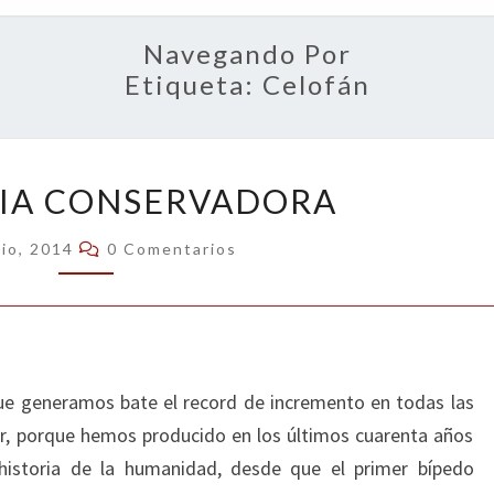
OPIN
Navegando Por
Etiqueta:
Celofán
NOSTALGIA
IA CONSERVADORA
CONSERVADORA
Comentarios
nio, 2014
0 Comentarios
ue generamos bate el record de incremento en todas las
r, porque hemos producido en los últimos cuarenta años
historia de la humanidad, desde que el primer bípedo