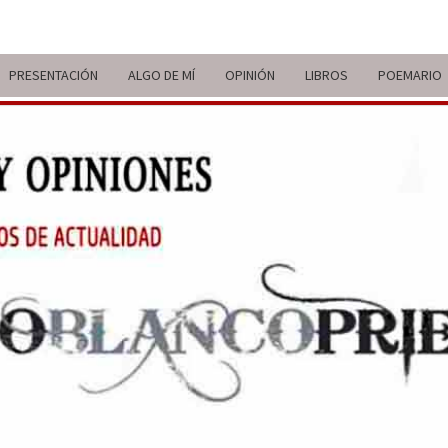
PRESENTACIÓN
ALGO DE MÍ
OPINIÓN
LIBROS
POEMARIO
ITIN
BREVE
RECORRIDO
VITAL Y
COMENTARIOS
DE V
DE
ACTUALIDAD