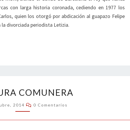
rcas con larga historia coronada, cediendo en 1977 los
Carlos, quien los otorgó por abdicación al guapazo Felipe
 la divorciada periodista Letizia.
HARTURA
URA COMUNERA
COMUNERA
Comentarios
ubre, 2014
0 Comentarios