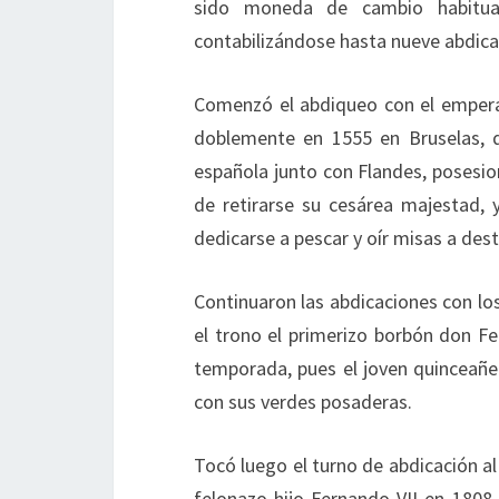
sido moneda de cambio habitual
contabilizándose hasta nueve abdica
Comenzó el abdiqueo con el emperad
doblemente en 1555 en Bruselas, 
española junto con Flandes, posesione
de retirarse su cesárea majestad,
dedicarse a pescar y oír misas a dest
Continuaron las abdicaciones con los
el trono el primerizo borbón don Fe
temporada, pues el joven quinceañero
con sus verdes posaderas.
Tocó luego el turno de abdicación al 
felonazo hijo Fernando VII en 1808,