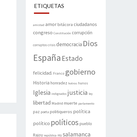
ETIQUETAS
amor
ciudadanos
bitácora
amistad
congreso
corrupción
Constitución
Dios
democracia
corruptos
crisis
España
Estado
gobierno
felicidad.
Franco
Historia
honradez
hunos
hotros
justicia
Iglesia
indignados
ley
libertad
muerte
Madrid
parlamento
política
politiqueros
paz
poeta
políticos
político
pueblo
salamanca
Rajoy
rey
república