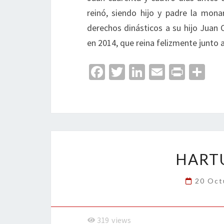
reinó, siendo hijo y padre la mona
derechos dinásticos a su hijo Juan 
en 2014, que reina felizmente junto a
Fa
T
Li
E
Pr
C
ce
wi
n
m
in
o
b
tt
ke
ai
t
m
o
er
dI
l
p
o
n
ar
k
tir
HART
20 Oct
319
views