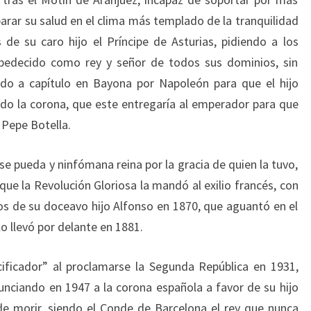
arar su salud en el clima más templado de la tranquilidad
de su caro hijo el Príncipe de Asturias, pidiendo a los
bedecido como rey y señor de todos sus dominios, sin
ado a capítulo en Bayona por Napoleón para que el hijo
ndo la corona, que este entregaría al emperador para que
 Pepe Botella.
se pueda y ninfómana reina por la gracia de quien la tuvo,
que la Revolución Gloriosa la mandó al exilio francés, con
s de su doceavo hijo Alfonso en 1870, que aguantó en el
o llevó por delante en 1881.
cificador” al proclamarse la Segunda República en 1931,
enunciando en 1947 a la corona española a favor de su hijo
de morir, siendo el Conde de Barcelona el rey que nunca