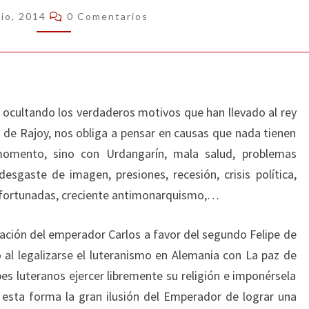
EMPERADOR
Comentarios
nio, 2014
0 Comentarios
, ocultando los verdaderos motivos que han llevado al rey
a de Rajoy, nos obliga a pensar en causas que nada tienen
momento, sino con Urdangarín, mala salud, problemas
 desgaste de imagen, presiones, recesión, crisis política,
afortunadas, creciente antimonarquismo,…
ación del emperador Carlos a favor del segundo Felipe de
ó al legalizarse el luteranismo en Alemania con La paz de
es luteranos ejercer libremente su religión e imponérsela
 esta forma la gran ilusión del Emperador de lograr una