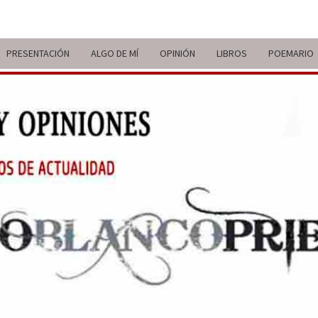
PRESENTACIÓN
ALGO DE MÍ
OPINIÓN
LIBROS
POEMARIO
ITIN
BREVE
RECORRIDO
VITAL Y
COMENTARIOS
DE V
DE
ACTUALIDAD