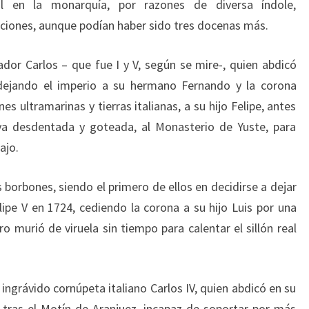
 en la monarquía, por razones de diversa índole,
ciones, aunque podían haber sido tres docenas más.
or Carlos – que fue I y V, según se mire-, quien abdicó
dejando el imperio a su hermano Fernando y la corona
s ultramarinas y tierras italianas, a su hijo Felipe, antes
 ya desdentada y goteada, al Monasterio de Yuste, para
ajo.
 borbones, siendo el primero de ellos en decidirse a dejar
lipe V en 1724, cediendo la corona a su hijo Luis por una
 murió de viruela sin tiempo para calentar el sillón real
ingrávido cornúpeta italiano Carlos IV, quien abdicó en su
 tras el Motín de Aranjuez, incapaz de soportar por más