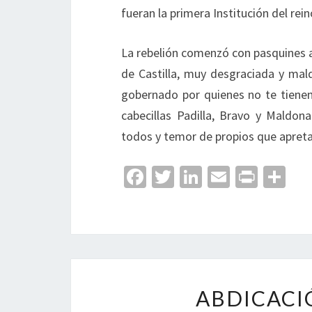
fueran la primera Institución del rei
La rebelión comenzó con pasquines a l
de Castilla, muy desgraciada y mald
gobernado por quienes no te tienen
cabecillas Padilla, Bravo y Maldona
todos y temor de propios que apret
Fa
T
Li
E
Pr
C
ce
wi
n
m
in
o
b
tt
ke
ai
t
m
o
er
dI
l
p
o
n
ar
k
tir
ABDICACI