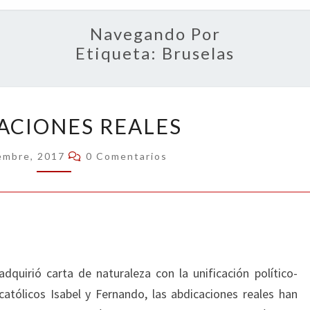
OPIN
Navegando Por
Etiqueta:
Bruselas
ABDICACIONES
ACIONES REALES
REALES
Comentarios
embre, 2017
0 Comentarios
quirió carta de naturaleza con la unificación político-
ecatólicos Isabel y Fernando, las abdicaciones reales han