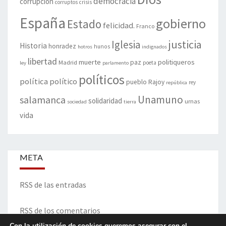
democracia
corrupción
corruptos
crisis
España
gobierno
Estado
felicidad.
Franco
justicia
Iglesia
Historia
honradez
hunos
hotros
indignados
libertad
muerte
politiqueros
Madrid
paz
poeta
ley
parlamento
políticos
política
político
pueblo
Rajoy
rey
república
Unamuno
salamanca
solidaridad
urnas
sociedad
tierra
vida
META
RSS de las entradas
RSS de los comentarios
Con la utilización de cookies queremos asegurar con el