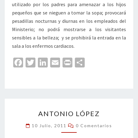
utilizado por los padres para amenazar a los hijos
pequeños que se nieguen a tomar la sopa; provocará
pesadillas nocturnas y diurnas en los empleados del
Ministerio; no podrá mostrarse a los visitantes
sensibles a la belleza; y se prohibirá la entrada en la
sala a los enfermos cardiacos.
Fa
T
Li
E
Pr
C
ce
wi
n
m
in
o
b
tt
ke
ai
t
m
o
er
dI
l
p
o
n
ar
ANTONIO
k
tir
ANTONIO LÓPEZ
LÓPEZ
Comentarios
10 Julio, 2011
0 Comentarios