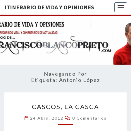
ITINERARIO DE VIDA Y OPINIONES
Togg
ITINERA
BREVE
RECORRIDO
VITAL Y
DE VIDA
COMENTARIOS
DE
OPINION
ACTUALIDAD
Navegando Por
Etiqueta:
Antonio López
CASCOS,
CASCOS, LA CASCA
LA
CASCA
Comentarios
24 Abril, 2012
0 Comentarios