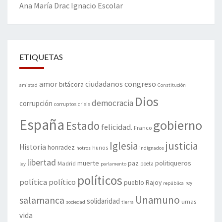
Ana María Drac
Ignacio Escolar
ETIQUETAS
amor
congreso
ciudadanos
bitácora
amistad
Constitución
Dios
democracia
corrupción
corruptos
crisis
España
gobierno
Estado
felicidad.
Franco
justicia
Iglesia
Historia
honradez
hunos
hotros
indignados
libertad
muerte
politiqueros
Madrid
paz
poeta
ley
parlamento
políticos
política
político
pueblo
Rajoy
rey
república
Unamuno
salamanca
solidaridad
urnas
sociedad
tierra
vida