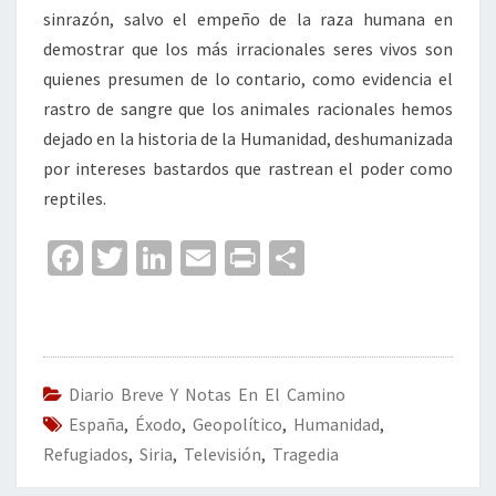
sinrazón, salvo el empeño de la raza humana en
demostrar que los más irracionales seres vivos son
quienes presumen de lo contario, como evidencia el
rastro de sangre que los animales racionales hemos
dejado en la historia de la Humanidad, deshumanizada
por intereses bastardos que rastrean el poder como
reptiles.
Fa
T
Li
E
Pr
C
ce
wi
n
m
in
o
b
tt
ke
ai
t
m
o
er
dI
l
p
o
n
ar
Diario Breve Y Notas En El Camino
España
k
,
Éxodo
,
Geopolítico
,
Humanidad
tir
,
Refugiados
,
Siria
,
Televisión
,
Tragedia