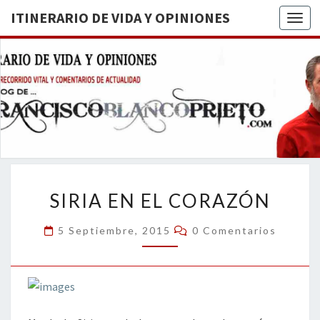
ITINERARIO DE VIDA Y OPINIONES
Togg
ITINERA
BREVE
RECORRIDO
VITAL Y
DE VIDA
COMENTARIOS
DE
OPINION
ACTUALIDAD
SIRIA
SIRIA EN EL CORAZÓN
EN
EL
Comentarios
5 Septiembre, 2015
0 Comentarios
CORAZÓN