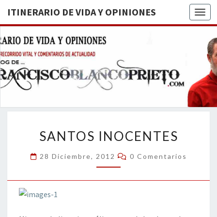
ITINERARIO DE VIDA Y OPINIONES
Togg
ITINERA
BREVE
RECORRIDO
VITAL Y
DE VIDA
COMENTARIOS
DE
OPINION
ACTUALIDAD
SANTOS
SANTOS INOCENTES
INOCENTES
Comentarios
28 Diciembre, 2012
0 Comentarios