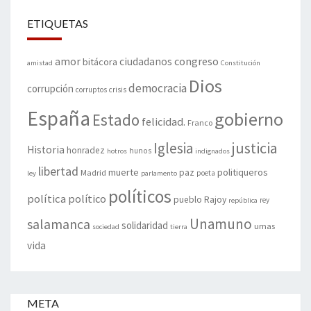
ETIQUETAS
amor
congreso
ciudadanos
bitácora
amistad
Constitución
Dios
democracia
corrupción
corruptos
crisis
España
gobierno
Estado
felicidad.
Franco
justicia
Iglesia
Historia
honradez
hunos
hotros
indignados
libertad
muerte
politiqueros
Madrid
paz
poeta
ley
parlamento
políticos
política
político
pueblo
Rajoy
rey
república
Unamuno
salamanca
solidaridad
urnas
sociedad
tierra
vida
META