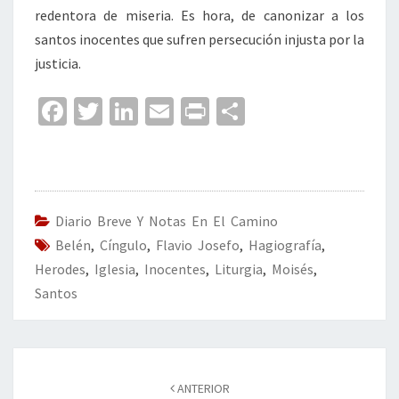
redentora de miseria. Es hora, de canonizar a los
santos inocentes que sufren persecución injusta por la
justicia.
Fa
T
Li
E
Pr
C
ce
wi
n
m
in
o
b
tt
ke
ai
t
m
o
er
dI
l
p
o
n
ar
Diario Breve Y Notas En El Camino
Belén
k
,
Cíngulo
,
Flavio Josefo
,
tir
Hagiografía
,
Herodes
,
Iglesia
,
Inocentes
,
Liturgia
,
Moisés
,
Santos
Navegación
de
ANTERIOR