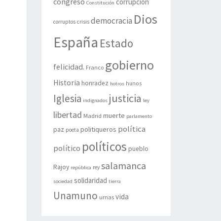
congreso
corrupción
Constitución
Dios
democracia
corruptos
crisis
España
Estado
gobierno
felicidad.
Franco
Historia
honradez
hunos
hotros
justicia
Iglesia
indignados
ley
libertad
muerte
Madrid
parlamento
política
politiqueros
paz
poeta
políticos
político
pueblo
salamanca
Rajoy
rey
república
solidaridad
sociedad
tierra
Unamuno
vida
urnas