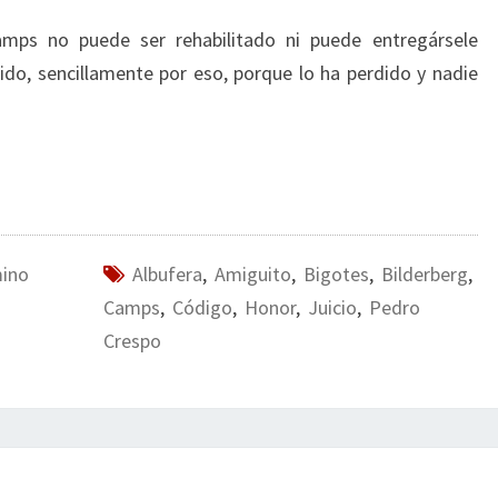
amps no puede ser rehabilitado ni puede entregársele
do, sencillamente por eso, porque lo ha perdido y nadie
mino
Albufera
,
Amiguito
,
Bigotes
,
Bilderberg
,
Camps
,
Código
,
Honor
,
Juicio
,
Pedro
Crespo