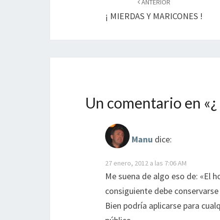
de
ANTERIOR
¡ MIERDAS Y MARICONES !
entradas
Un comentario en «
¿
Manu
dice:
27 enero, 2012 a las 7:06 AM
Me suena de algo eso de: «El hon
consiguiente debe conservarse 
Bien podría aplicarse para cualq