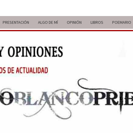
PRESENTACIÓN
ALGO DE MÍ
OPINIÓN
LIBROS
POEMARIO
ITIN
BREVE
RECORRIDO
VITAL Y
COMENTARIOS
DE V
DE
ACTUALIDAD