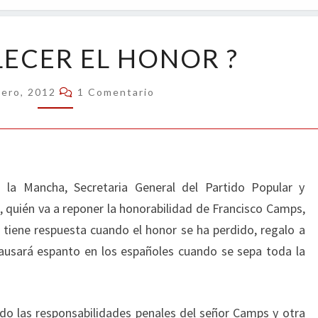
OPIN
¿
LECER EL HONOR ?
RESTABLECER
EL
Comentarios
nero, 2012
1 Comentario
HONOR
?
a la Mancha, Secretaria General del Partido Popular y
, quién va a reponer la honorabilidad de Francisco Camps,
 tiene respuesta cuando el honor se ha perdido, regalo a
causará espanto en los españoles cuando se sepa toda la
do las responsabilidades penales del señor Camps y otra