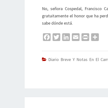
No, señora Cospedal, Francisco C
gratuitamente el honor que ha perdi
sabe dónde está.
Fa
T
Li
E
Pr
C
ce
wi
n
m
in
o
b
tt
ke
ai
t
m
o
er
dI
l
p
Diario Breve Y Notas En El Ca
o
n
ar
k
tir
Navegación