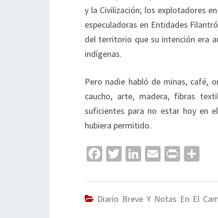
y la Civilización; los explotadores
especuladoras en Entidades Filantr
del territorio que su intención era 
indígenas.
Pero nadie habló de minas, café, or
caucho, arte, madera, fibras text
suficientes para no estar hoy en 
hubiera permitido.
Fa
T
Li
E
Pr
C
ce
wi
n
m
in
o
b
tt
ke
ai
t
m
o
er
dI
l
p
Diario Breve Y Notas En El Ca
o
n
ar