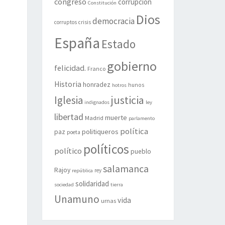
congreso
corrupción
Constitución
Dios
democracia
corruptos
crisis
España
Estado
gobierno
felicidad.
Franco
Historia
honradez
hunos
hotros
justicia
Iglesia
indignados
ley
libertad
muerte
Madrid
parlamento
política
politiqueros
paz
poeta
políticos
político
pueblo
salamanca
Rajoy
rey
república
solidaridad
sociedad
tierra
Unamuno
vida
urnas