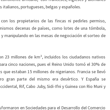
s italianos, portugueses, belgas y españoles.
con los propietarios de las fincas ni pedirles permiso,
í mismos decenas de países, como lotes de una tómbola,
s y manipulando en las mesas de negociación el sorteo de
on 23 millones de km², incluidos los ciudadanos nativos
 para cinco naciones, pues el Reino Unido tomó el 30% de
os que estaban 15 millones de nigerianos. Francia se llevó
pero gran parte del mismo era desértico. Y España se
idental, Rif, Cabo Juby, Sidi-Ifni y Guinea con Rio Muni y
sformaron en Sociedades para el Desarrollo del Comercio