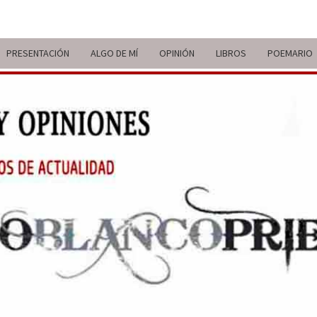
PRESENTACIÓN
ALGO DE MÍ
OPINIÓN
LIBROS
POEMARIO
ITIN
BREVE
RECORRIDO
VITAL Y
COMENTARIOS
DE V
DE
ACTUALIDAD