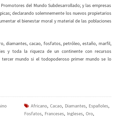
 en Promotores del Mundo Subdesarrollado; y las empresas
ópicas; declarando solemnemente los nuevos propietarios
aumentar el bienestar moral y material de las poblaciones
o, diamantes, cacao, fosfatos, petróleo, estaño, marfil,
iles y toda la riqueza de un continente con recursos
el tercer mundo si el todopoderoso primer mundo se lo
mino
Africano
,
Cacao
,
Diamantes
,
Españoles
,
Fosfatos
,
Franceses
,
Ingleses
,
Oro
,