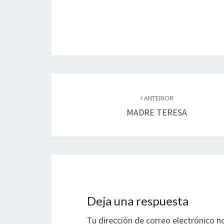
k
tir
Navegación
de
ANTERIOR
MADRE TERESA
entradas
Deja una respuesta
Tu dirección de correo electrónico n