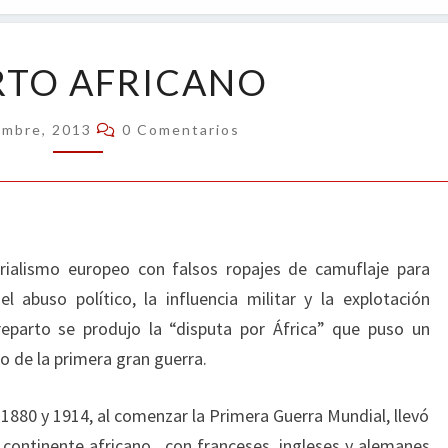
OPIN
REPARTO
RTO AFRICANO
AFRICANO
Comentarios
embre, 2013
0 Comentarios
rialismo europeo con falsos ropajes de camuflaje para
 abuso político, la influencia militar y la explotación
reparto se produjo la “disputa por África” que puso un
o de la primera gran guerra.
1880 y 1914, al comenzar la Primera Guerra Mundial, llevó
l continente africano, con franceses, ingleses y alemanes