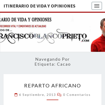
ITINERARIO DE VIDA Y OPINIONES
Togg
ITINERA
BREVE
RECORRIDO
VITAL Y
DE VIDA
COMENTARIOS
DE
OPINION
ACTUALIDAD
Navegando Por
Etiqueta:
Cacao
REPARTO
REPARTO AFRICANO
AFRICANO
Comentarios
6 Septiembre, 2013
0 Comentarios