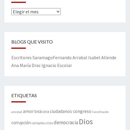
Archivos
BLOGS QUE VISITO
Escritores
Saramago
Fernando Arrabal
Isabel Allende
Ana María Drac
Ignacio Escolar
ETIQUETAS
amor
congreso
ciudadanos
bitácora
amistad
Constitución
Dios
democracia
corrupción
corruptos
crisis