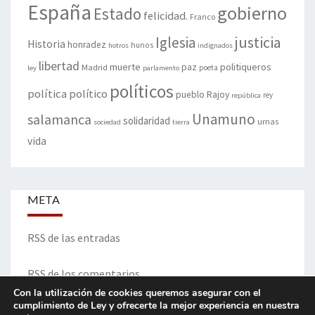
España
gobierno
Estado
felicidad.
Franco
justicia
Iglesia
Historia
honradez
hunos
hotros
indignados
libertad
muerte
politiqueros
Madrid
paz
poeta
ley
parlamento
políticos
política
político
pueblo
Rajoy
rey
república
Unamuno
salamanca
solidaridad
urnas
sociedad
tierra
vida
META
RSS de las entradas
RSS de los comentarios
Con la utilización de cookies queremos asegurar con el
cumplimiento de Ley y ofrecerte la mejor experiencia en nuestra