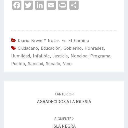
Fa
T
Li
E
Pr
C
ce
wi
n
m
in
o
b
tt
ke
ai
t
m
o
er
dI
l
p
o
n
ar
Diario Breve Y Notas En El Camino
Ciudadano
k
,
Educación
,
Gobierno
tir
,
Honradez
,
Humildad
,
Infalible
,
Justicia
,
Moncloa
,
Programa
,
Pueblo
,
Sanidad
,
Senado
,
Vino
Navegación
de
ANTERIOR
entradas
AGRADECIDOS A LA IGLESIA
SIGUIENTE
ISLA NEGRA