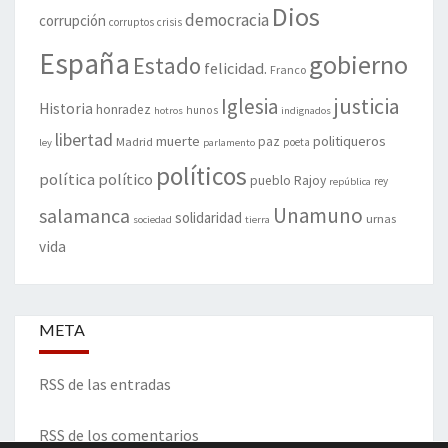
Dios
democracia
corrupción
corruptos
crisis
España
gobierno
Estado
felicidad.
Franco
justicia
Iglesia
Historia
honradez
hunos
hotros
indignados
libertad
muerte
politiqueros
Madrid
paz
poeta
ley
parlamento
políticos
política
político
pueblo
Rajoy
rey
república
Unamuno
salamanca
solidaridad
urnas
sociedad
tierra
vida
META
RSS de las entradas
RSS de los comentarios