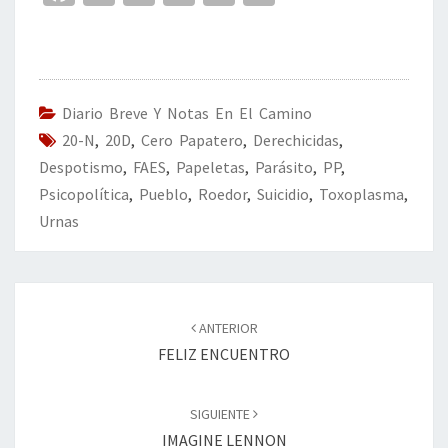
ce
wi
n
m
in
o
b
tt
ke
ai
t
m
o
er
dI
l
p
o
n
ar
Diario Breve Y Notas En El Camino
20-N
k
,
20D
,
Cero Papatero
,
Derechicidas
tir
,
Despotismo
,
FAES
,
Papeletas
,
Parásito
,
PP
,
Psicopolítica
,
Pueblo
,
Roedor
,
Suicidio
,
Toxoplasma
,
Urnas
Navegación
de
ANTERIOR
entradas
FELIZ ENCUENTRO
SIGUIENTE
IMAGINE LENNON