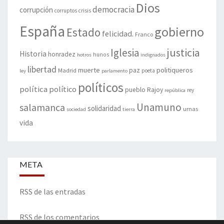
Dios
democracia
corrupción
corruptos
crisis
España
gobierno
Estado
felicidad.
Franco
justicia
Iglesia
Historia
honradez
hunos
hotros
indignados
libertad
muerte
politiqueros
Madrid
paz
poeta
ley
parlamento
políticos
política
político
pueblo
Rajoy
rey
república
Unamuno
salamanca
solidaridad
urnas
sociedad
tierra
vida
META
RSS de las entradas
RSS de los comentarios