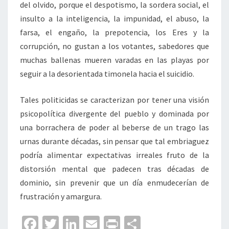
del olvido, porque el despotismo, la sordera social, el
insulto a la inteligencia, la impunidad, el abuso, la
farsa, el engaño, la prepotencia, los Eres y la
corrupción, no gustan a los votantes, sabedores que
muchas ballenas mueren varadas en las playas por
seguir a la desorientada timonela hacia el suicidio.
Tales politicidas se caracterizan por tener una visión
psicopolítica divergente del pueblo y dominada por
una borrachera de poder al beberse de un trago las
urnas durante décadas, sin pensar que tal embriaguez
podría alimentar expectativas irreales fruto de la
distorsión mental que padecen tras décadas de
dominio, sin prevenir que un día enmudecerían de
frustración y amargura.
Fa
T
Li
E
Pr
C