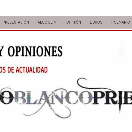
PRESENTACIÓN
ALGO DE MÍ
OPINIÓN
LIBROS
POEMARIO
ITIN
BREVE
RECORRIDO
VITAL Y
COMENTARIOS
DE V
DE
ACTUALIDAD