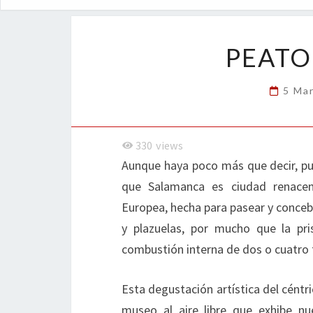
PEATO
5 Ma
330
views
Aunque haya poco más que decir, pue
que Salamanca es ciudad renacen
Europea, hecha para pasear y conceb
y plazuelas, por mucho que la pr
combustión interna de dos o cuatro 
Esta degustación artística del céntri
museo al aire libre que exhibe n