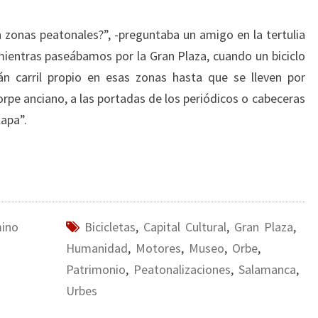
en zonas peatonales?”, -preguntaba un amigo en la tertulia
entras paseábamos por la Gran Plaza, cuando un biciclo
n carril propio en esas zonas hasta que se lleven por
orpe anciano, a las portadas de los periódicos o cabeceras
lapa”.
mino
Bicicletas
,
Capital Cultural
,
Gran Plaza
,
Humanidad
,
Motores
,
Museo
,
Orbe
,
Patrimonio
,
Peatonalizaciones
,
Salamanca
,
Urbes