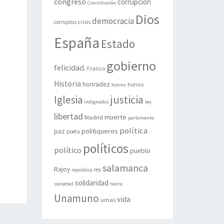
congreso
corrupción
Constitución
Dios
democracia
corruptos
crisis
España
Estado
gobierno
felicidad.
Franco
Historia
honradez
hunos
hotros
justicia
Iglesia
indignados
ley
libertad
muerte
Madrid
parlamento
política
politiqueros
paz
poeta
políticos
político
pueblo
salamanca
Rajoy
rey
república
solidaridad
sociedad
tierra
Unamuno
vida
urnas