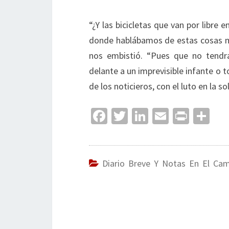
“¿Y las bicicletas que van por libre 
donde hablábamos de estas cosas mi
nos embistió. “Pues que no tendrá
delante a un imprevisible infante o t
de los noticieros, con el luto en la so
Fa
T
Li
E
Pr
C
ce
wi
n
m
in
o
b
tt
ke
ai
t
m
o
er
dI
l
p
Diario Breve Y Notas En El Ca
o
n
ar
k
tir