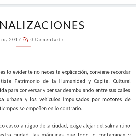
OPIN
PEATONALIZACIONES
NALIZACIONES
Comentarios
rzo, 2017
0 Comentarios
s lo evidente no necesita explicación, conviene recordar
tista Patrimonio de la Humanidad y Capital Cultural
ida para conversar y pensar deambulando entre sus calles
isa urbana y los vehículos impulsados por motores de
tiempos se empeñen en lo contrario.
co casco antiguo de la ciudad, exige alejar del salmantino
uestra ciudad, las máquinas que todo lo contaminan y