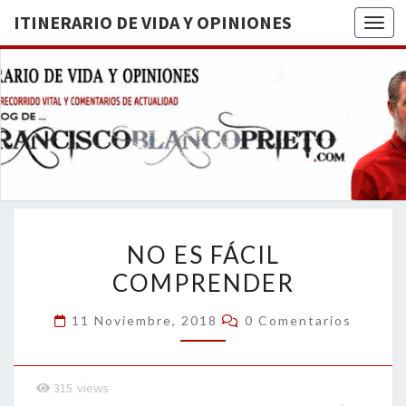
ITINERARIO DE VIDA Y OPINIONES
Togg
ITINERA
BREVE
RECORRIDO
VITAL Y
DE VIDA
COMENTARIOS
DE
OPINION
ACTUALIDAD
NO
NO ES FÁCIL
ES
COMPRENDER
FÁCIL
COMPRENDER
Comentarios
11 Noviembre, 2018
0 Comentarios
315
views