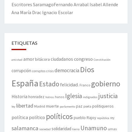
Escritores
Saramago
Fernando Arrabal
Isabel Allende
Ana María Drac
Ignacio Escolar
ETIQUETAS
amor
congreso
ciudadanos
bitácora
amistad
Constitución
Dios
democracia
corrupción
corruptos
crisis
España
gobierno
Estado
felicidad.
Franco
justicia
Iglesia
Historia
honradez
hunos
hotros
indignados
libertad
muerte
politiqueros
Madrid
paz
poeta
ley
parlamento
políticos
política
político
pueblo
Rajoy
rey
república
Unamuno
salamanca
solidaridad
urnas
sociedad
tierra