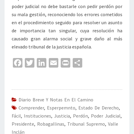
poder judicial no debe bastarle con pedir perdón por
su mala gestión, reconociendo los errores cometidos
en el procedimiento seguido para resolver un asunto
de importancia tan singular, cuya resolución ha
causado gran alarma social y grave daño al más
elevado tribunal de la justicia española.
Fa
T
Li
E
Pr
C
ce
wi
n
m
in
o
b
tt
ke
ai
t
m
o
er
dI
l
p
o
n
ar
Diario Breve Y Notas En El Camino
Comprender
k
,
Esperpemnto
,
Estado De Derecho
tir
,
Fácil
,
Instituciones
,
Justicia
,
Perdón
,
Poder Judicial
,
Presidente
,
Robagallinas
,
Tribunal Supremo
,
Valle
Inclán