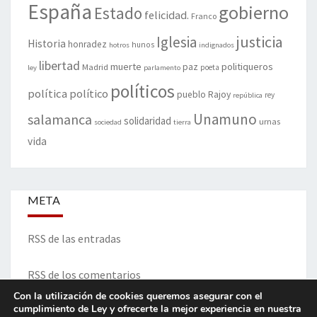
España
gobierno
Estado
felicidad.
Franco
justicia
Iglesia
Historia
honradez
hunos
hotros
indignados
libertad
muerte
politiqueros
Madrid
paz
poeta
ley
parlamento
políticos
política
político
pueblo
Rajoy
rey
república
Unamuno
salamanca
solidaridad
urnas
sociedad
tierra
vida
META
RSS de las entradas
RSS de los comentarios
Con la utilización de cookies queremos asegurar con el
cumplimiento de Ley y ofrecerte la mejor experiencia en nuestra