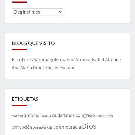
Archivos
BLOGS QUE VISITO
Escritores
Saramago
Fernando Arrabal
Isabel Allende
Ana María Drac
Ignacio Escolar
ETIQUETAS
amor
congreso
ciudadanos
bitácora
amistad
Constitución
Dios
democracia
corrupción
corruptos
crisis