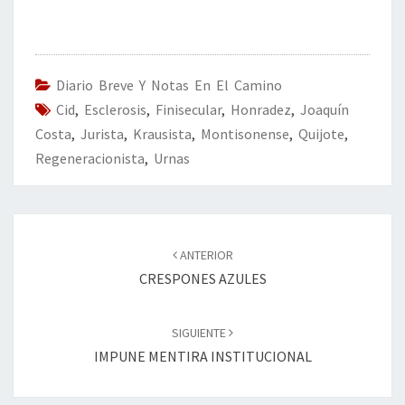
ce
wi
n
m
in
o
b
tt
ke
ai
t
m
o
er
dI
l
p
o
n
ar
Diario Breve Y Notas En El Camino
Cid
k
,
Esclerosis
,
Finisecular
,
Honradez
tir
,
Joaquín
Costa
,
Jurista
,
Krausista
,
Montisonense
,
Quijote
,
Regeneracionista
,
Urnas
Navegación
de
ANTERIOR
entradas
CRESPONES AZULES
SIGUIENTE
IMPUNE MENTIRA INSTITUCIONAL