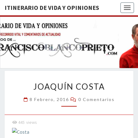
ITINERARIO DE VIDA Y OPINIONES
Togg
ITINERA
BREVE
RECORRIDO
VITAL Y
DE VIDA
COMENTARIOS
DE
OPINION
ACTUALIDAD
JOAQUÍN
JOAQUÍN COSTA
COSTA
Comentarios
8 Febrero, 2016
0 Comentarios
445
views