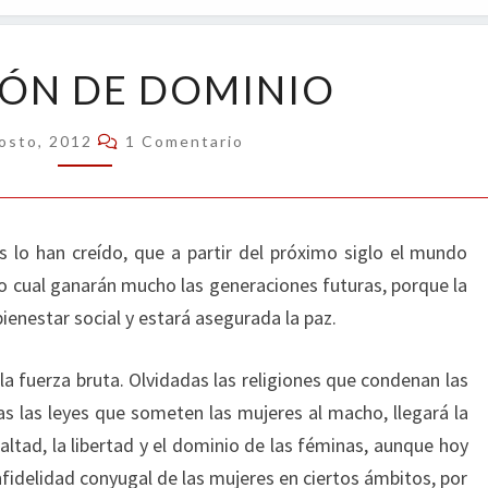
OPIN
INVERSIÓN
IÓN DE DOMINIO
DE
DOMINIO
Comentarios
osto, 2012
1 Comentario
 lo han creído, que a partir del próximo siglo el mundo
o cual ganarán mucho las generaciones futuras, porque la
enestar social y estará asegurada la paz.
a fuerza bruta. Olvidadas las religiones que condenan las
s las leyes que someten las mujeres al macho, llegará la
lealtad, la libertad y el dominio de las féminas, aunque hoy
fidelidad conyugal de las mujeres en ciertos ámbitos, por