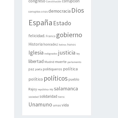
congreso
corrupción
Constitución
Dios
democracia
corruptos
crisis
España
Estado
gobierno
felicidad.
Franco
Historia
honradez
hunos
hotros
justicia
Iglesia
indignados
ley
libertad
muerte
Madrid
parlamento
política
politiqueros
paz
poeta
políticos
político
pueblo
salamanca
Rajoy
rey
república
solidaridad
sociedad
tierra
Unamuno
vida
urnas