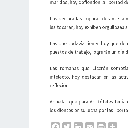
maridos, hoy defienden la libertad d
Las declaradas impuras durante la 
las tocaran, hoy exhiben orgullosas s
Las que todavía tienen hoy que de
puestos de trabajo, lograrán un día d
Las romanas que Cicerón sometía
intelecto, hoy destacan en las act
reflexión.
Aquellas que para Aristóteles tenía
los dientes en su lucha por las liber
Fa
T
Li
E
Pr
C