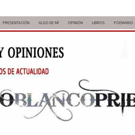
PRESENTACIÓN
ALGO DE MÍ
OPINIÓN
LIBROS
POEMARIO
ITIN
BREVE
RECORRIDO
VITAL Y
COMENTARIOS
DE V
DE
ACTUALIDAD