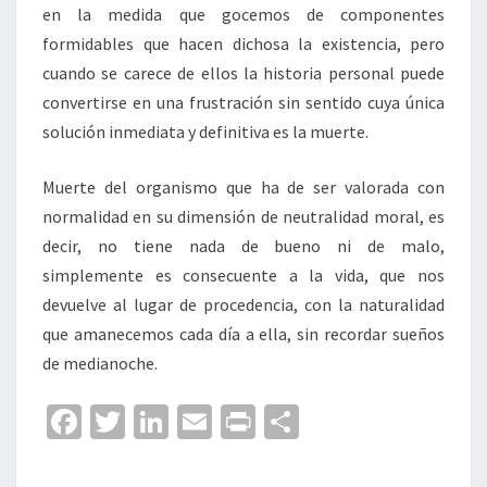
en la medida que gocemos de componentes
formidables que hacen dichosa la existencia, pero
cuando se carece de ellos la historia personal puede
convertirse en una frustración sin sentido cuya única
solución inmediata y definitiva es la muerte.
Muerte del organismo que ha de ser valorada con
normalidad en su dimensión de neutralidad moral, es
decir, no tiene nada de bueno ni de malo,
simplemente es consecuente a la vida, que nos
devuelve al lugar de procedencia, con la naturalidad
que amanecemos cada día a ella, sin recordar sueños
de medianoche.
Fa
T
Li
E
Pr
C
ce
wi
n
m
in
o