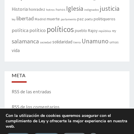
justicia
Iglesia
Historia
honradez
hunos
hotros
indignados
libertad
muerte
politiqueros
Madrid
paz
poeta
ley
parlamento
políticos
política
político
pueblo
Rajoy
rey
república
Unamuno
salamanca
solidaridad
urnas
sociedad
tierra
vida
META
RSS de las entradas
RSS de los comentarios
Con la utilización de cookies queremos asegurar con el
cumplimiento de Ley y ofrecerte la mejor experiencia en nuestra
web.
ITINERARIO DE VIDA Y OPINIONES - Francisco Blanco Prieto