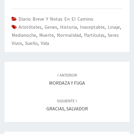
b
tt
ke
ai
t
m
o
er
dI
l
p
o
n
ar
Diario Breve Y Notas En El Camino
Aristóteles
k
,
Genes
,
Historia
,
Inaceptable
tir
,
Linaje
,
Medianoche
,
Muerte
,
Normalidad
,
Partículas
,
Seres
Vivos
,
Sueño
,
Vida
Navegación
de
ANTERIOR
entradas
MORDAZA Y FUGA
SIGUIENTE
GRACIAS, SALVADOR