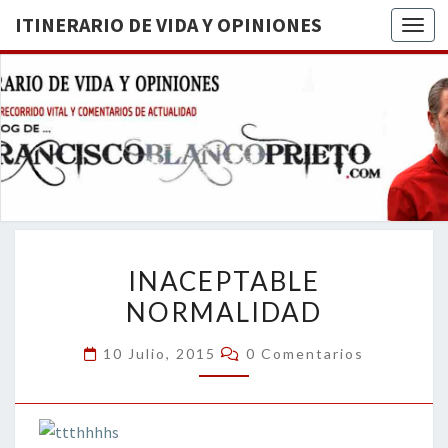
ITINERARIO DE VIDA Y OPINIONES
Togg
ITINERA
BREVE
RECORRIDO
VITAL Y
DE VIDA
COMENTARIOS
DE
OPINION
ACTUALIDAD
INACEPTABLE
INACEPTABLE
NORMALIDAD
NORMALIDAD
Comentarios
10 Julio, 2015
0 Comentarios