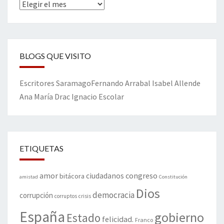
Archivos
BLOGS QUE VISITO
Escritores
Saramago
Fernando Arrabal
Isabel Allende
Ana María Drac
Ignacio Escolar
ETIQUETAS
amor
congreso
ciudadanos
bitácora
amistad
Constitución
Dios
democracia
corrupción
corruptos
crisis
España
gobierno
Estado
felicidad.
Franco