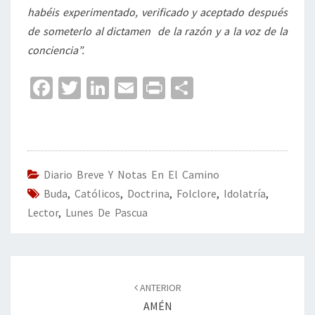
habéis experimentado, verificado y aceptado después
de someterlo al dictamen de la razón y a la voz de la
conciencia”.
Fa
T
Li
E
Pr
C
ce
wi
n
m
in
o
b
tt
ke
ai
t
m
o
er
dI
l
p
o
n
ar
Diario Breve Y Notas En El Camino
Buda
k
,
Católicos
,
Doctrina
,
Folclore
tir
,
Idolatría
,
Lector
,
Lunes De Pascua
Navegación
de
ANTERIOR
entradas
AMÉN