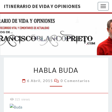
ITINERARIO DE VIDA Y OPINIONES
Togg
ITINERA
BREVE
RECORRIDO
VITAL Y
DE VIDA
COMENTARIOS
DE
OPINION
ACTUALIDAD
HABLA
HABLA BUDA
BUDA
Comentarios
6 Abril, 2015
0 Comentarios
315
views