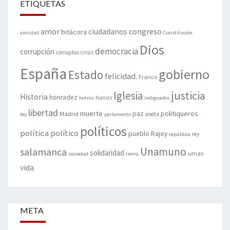
ETIQUETAS
amor
congreso
ciudadanos
bitácora
amistad
Constitución
Dios
democracia
corrupción
corruptos
crisis
España
gobierno
Estado
felicidad.
Franco
justicia
Iglesia
Historia
honradez
hunos
hotros
indignados
libertad
muerte
politiqueros
Madrid
paz
poeta
ley
parlamento
políticos
política
político
pueblo
Rajoy
rey
república
Unamuno
salamanca
solidaridad
urnas
sociedad
tierra
vida
META