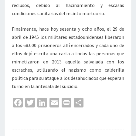
reclusos, debido al hacinamiento y escasas
condiciones sanitarias del recinto mortuorio.
Finalmente, hace hoy sesenta y ocho años, el 29 de
abril de 1945 los militares estadounidenses liberaron
a los 68.000 prisioneros allí encerrados y cada uno de
ellos dejó escrita una carta a todas las personas que
mimetizaron en 2013 aquella salvajada con los
escraches, utilizando el nazismo como calderilla
política para su ataque a los desahuciados que esperan
turno en la antesala del suicidio.
Fa
T
Li
E
Pr
C
ce
wi
n
m
in
o
b
tt
ke
ai
t
m
o
er
dI
l
p