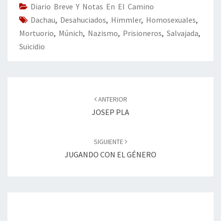
o
n
ar
Diario Breve Y Notas En El Camino
Dachau
k
,
Desahuciados
,
Himmler
tir
,
Homosexuales
,
Mortuorio
,
Múnich
,
Nazismo
,
Prisioneros
,
Salvajada
,
Suicidio
Navegación
de
ANTERIOR
entradas
JOSEP PLA
SIGUIENTE
JUGANDO CON EL GÉNERO