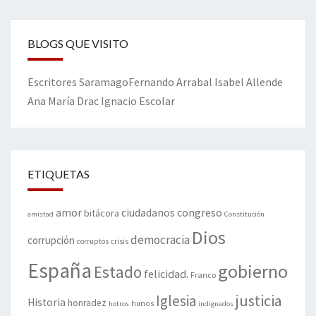
BLOGS QUE VISITO
Escritores
Saramago
Fernando Arrabal
Isabel Allende
Ana María Drac
Ignacio Escolar
ETIQUETAS
amor
congreso
ciudadanos
bitácora
amistad
Constitución
Dios
democracia
corrupción
corruptos
crisis
España
gobierno
Estado
felicidad.
Franco
justicia
Iglesia
Historia
honradez
hunos
hotros
indignados