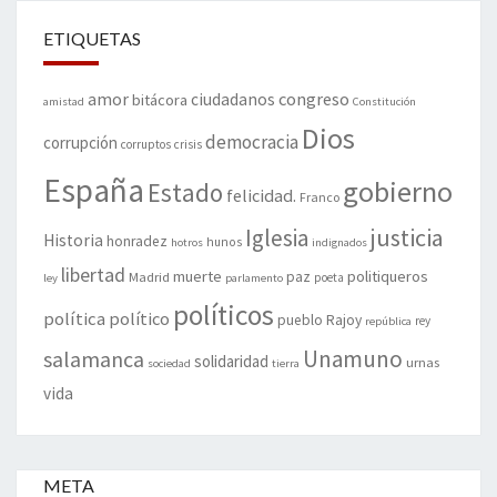
ETIQUETAS
amor
congreso
ciudadanos
bitácora
amistad
Constitución
Dios
democracia
corrupción
corruptos
crisis
España
gobierno
Estado
felicidad.
Franco
justicia
Iglesia
Historia
honradez
hunos
hotros
indignados
libertad
muerte
politiqueros
Madrid
paz
poeta
ley
parlamento
políticos
política
político
pueblo
Rajoy
rey
república
Unamuno
salamanca
solidaridad
urnas
sociedad
tierra
vida
META