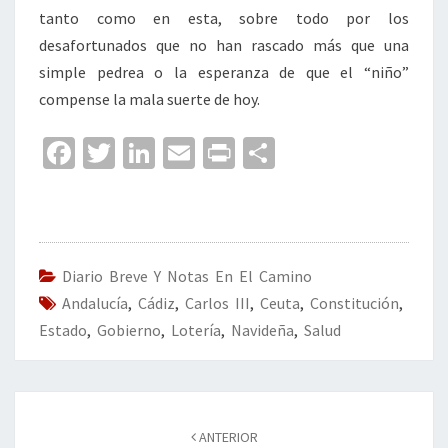
tanto como en esta, sobre todo por los
desafortunados que no han rascado más que una
simple pedrea o la esperanza de que el “niño”
compense la mala suerte de hoy.
Fa
T
Li
E
Pr
C
ce
wi
n
m
in
o
b
tt
ke
ai
t
m
o
er
dI
l
p
o
n
ar
Diario Breve Y Notas En El Camino
Andalucía
k
,
Cádiz
,
Carlos III
,
Ceuta
tir
,
Constitución
,
Estado
,
Gobierno
,
Lotería
,
Navideña
,
Salud
Navegación
de
ANTERIOR