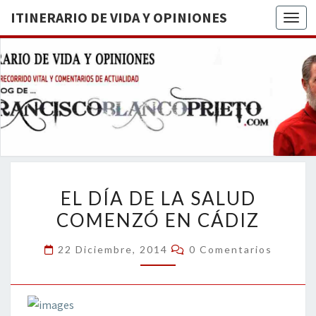
ITINERARIO DE VIDA Y OPINIONES
Togg
ITINERA
BREVE
RECORRIDO
VITAL Y
DE VIDA
COMENTARIOS
DE
OPINION
ACTUALIDAD
EL
EL DÍA DE LA SALUD
DÍA
COMENZÓ EN CÁDIZ
DE
LA
Comentarios
22 Diciembre, 2014
0 Comentarios
SALUD
COMENZÓ
EN
CÁDIZ