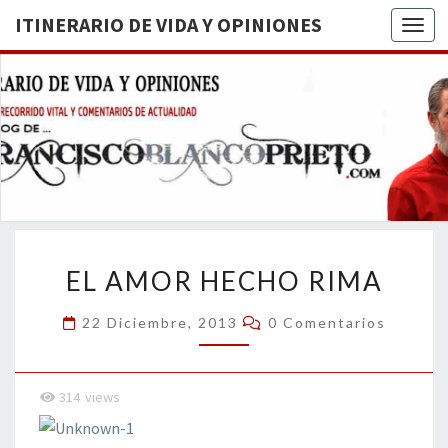
ITINERARIO DE VIDA Y OPINIONES
Togg
ITINERA
BREVE
RECORRIDO
VITAL Y
DE VIDA
COMENTARIOS
DE
OPINION
ACTUALIDAD
EL
EL AMOR HECHO RIMA
AMOR
HECHO
Comentarios
22 Diciembre, 2013
0 Comentarios
RIMA
314
views