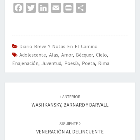
Fa
T
Li
E
Pr
C
ce
wi
n
m
in
o
b
tt
ke
ai
t
m
o
er
dI
l
p
o
n
ar
Diario Breve Y Notas En El Camino
Adolescente
k
,
Alas
,
Amor
,
Bécquer
tir
,
Cielo
,
Enajenación
,
Juventud
,
Poesía
,
Poeta
,
Rima
Navegación
de
ANTERIOR
entradas
WASHKANSKY, BARNARD Y DARVALL
SIGUIENTE
VENERACIÓN AL DELINCUENTE