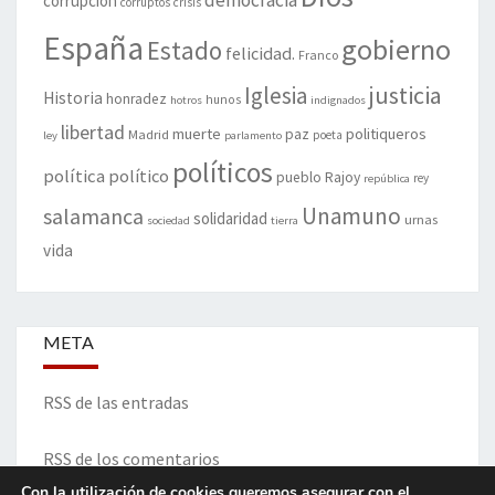
democracia
corrupción
corruptos
crisis
España
gobierno
Estado
felicidad.
Franco
justicia
Iglesia
Historia
honradez
hunos
hotros
indignados
libertad
muerte
politiqueros
Madrid
paz
poeta
ley
parlamento
políticos
política
político
pueblo
Rajoy
rey
república
Unamuno
salamanca
solidaridad
urnas
sociedad
tierra
vida
META
RSS de las entradas
RSS de los comentarios
Con la utilización de cookies queremos asegurar con el