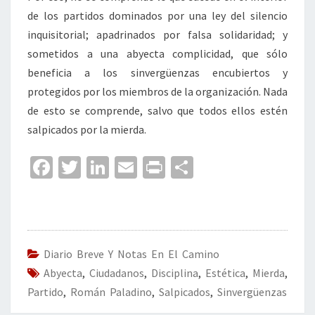
de los partidos dominados por una ley del silencio
inquisitorial; apadrinados por falsa solidaridad; y
sometidos a una abyecta complicidad, que sólo
beneficia a los sinvergüenzas encubiertos y
protegidos por los miembros de la organización. Nada
de esto se comprende, salvo que todos ellos estén
salpicados por la mierda.
Fa
T
Li
E
Pr
C
ce
wi
n
m
in
o
b
tt
ke
ai
t
m
o
er
dI
l
p
o
n
ar
Diario Breve Y Notas En El Camino
Abyecta
k
,
Ciudadanos
,
Disciplina
tir
,
Estética
,
Mierda
,
Partido
,
Román Paladino
,
Salpicados
,
Sinvergüenzas