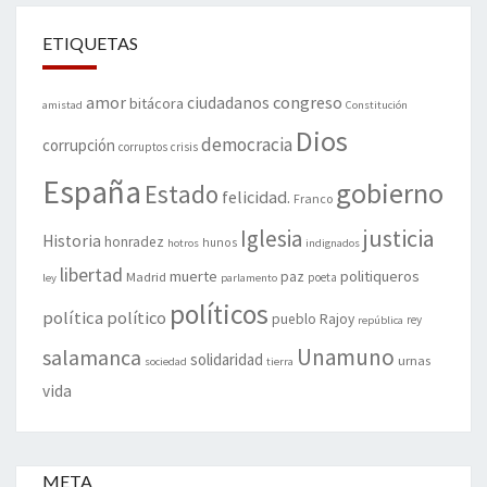
ETIQUETAS
amor
congreso
ciudadanos
bitácora
amistad
Constitución
Dios
democracia
corrupción
corruptos
crisis
España
gobierno
Estado
felicidad.
Franco
justicia
Iglesia
Historia
honradez
hunos
hotros
indignados
libertad
muerte
politiqueros
Madrid
paz
poeta
ley
parlamento
políticos
política
político
pueblo
Rajoy
rey
república
Unamuno
salamanca
solidaridad
urnas
sociedad
tierra
vida
META