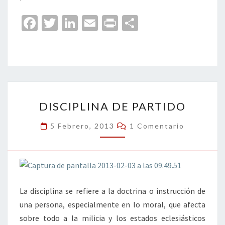
Fa
T
Li
E
Pr
C
ce
wi
n
m
in
o
b
tt
ke
ai
t
m
o
er
dI
l
p
o
n
ar
DISCIPLINA
k
tir
DISCIPLINA DE PARTIDO
DE
PARTIDO
Comentarios
5 Febrero, 2013
1 Comentario
La disciplina se refiere a la doctrina o instrucción de
una persona, especialmente en lo moral, que afecta
sobre todo a la milicia y los estados eclesiásticos