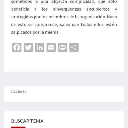
sometidos a una abyecta complicidad, que sólo
beneficia a los sinvergüenzas encubiertos y
protegidos por los miembros de la organización. Nada
de esto se comprende, salvo que todos ellos estén
salpicados por la mierda.
Fa
T
Li
E
Pr
C
ce
wi
n
m
in
o
b
tt
ke
ai
t
m
o
er
dI
l
p
o
n
ar
k
tir
Acceder
BUSCAR TEMA