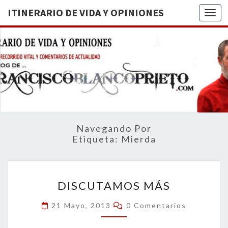
ITINERARIO DE VIDA Y OPINIONES
Togg
ITINERA
BREVE
RECORRIDO
VITAL Y
DE VIDA
COMENTARIOS
DE
OPINION
ACTUALIDAD
Navegando Por
Etiqueta:
Mierda
DISCUTAMOS
DISCUTAMOS MÁS
MÁS
Comentarios
21 Mayo, 2013
0 Comentarios