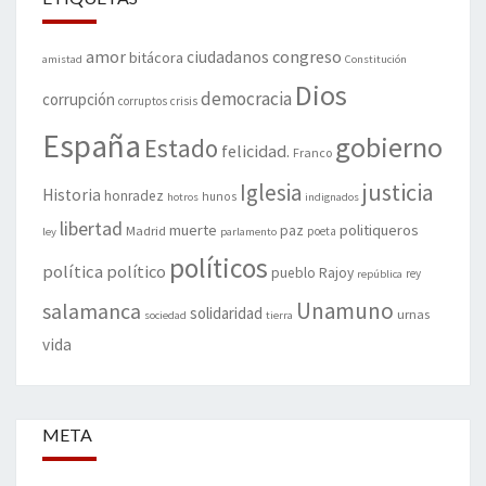
amor
congreso
ciudadanos
bitácora
amistad
Constitución
Dios
democracia
corrupción
corruptos
crisis
España
gobierno
Estado
felicidad.
Franco
justicia
Iglesia
Historia
honradez
hunos
hotros
indignados
libertad
muerte
politiqueros
Madrid
paz
poeta
ley
parlamento
políticos
política
político
pueblo
Rajoy
rey
república
Unamuno
salamanca
solidaridad
urnas
sociedad
tierra
vida
META