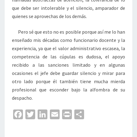
que debe ser intolerable y el silencio, amparador de
quienes se aprovechas de los demás.
Pero sé que esto no es posible porque así me lo han
enseñado mis décadas como funcionario docente y la
experiencia, ya que el valor administrativo escasea, la
competencia de las cúpulas es dudosa, el apoyo
recibido a las sanciones limitado y en algunas
ocasiones el jefe debe guardar silencio y mirar para
otro lado porque él también tiene mucha mierda
profesional que esconder bajo la alfombra de su
despacho.
Fa
T
Li
E
Pr
C
ce
wi
n
m
in
o
b
tt
ke
ai
t
m