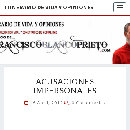
ITINERARIO DE VIDA Y OPINIONES
Togg
ITINERA
BREVE
RECORRIDO
VITAL Y
DE VIDA
COMENTARIOS
DE
OPINION
ACTUALIDAD
ACUSACIONES
ACUSACIONES
IMPERSONALES
IMPERSONALES
Comentarios
16 Abril, 2012
0 Comentarios