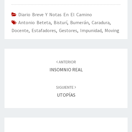
o
er
dI
l
p
o
n
ar
Diario Breve Y Notas En El Camino
Antonio Beteta
k
,
Bisturí
,
Bumerán
tir
,
Caradura
,
Docente
,
Estafadores
,
Gestores
,
Impunidad
,
Moving
Navegación
de
ANTERIOR
entradas
INSOMNIO REAL
SIGUIENTE
UTOPÍAS