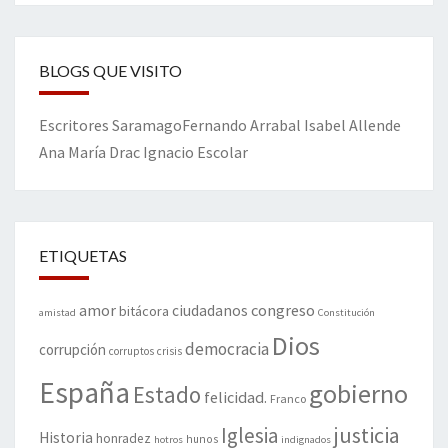
BLOGS QUE VISITO
Escritores
Saramago
Fernando Arrabal
Isabel Allende
Ana María Drac
Ignacio Escolar
ETIQUETAS
amor
congreso
ciudadanos
bitácora
amistad
Constitución
Dios
democracia
corrupción
corruptos
crisis
España
gobierno
Estado
felicidad.
Franco
justicia
Iglesia
Historia
honradez
hunos
hotros
indignados