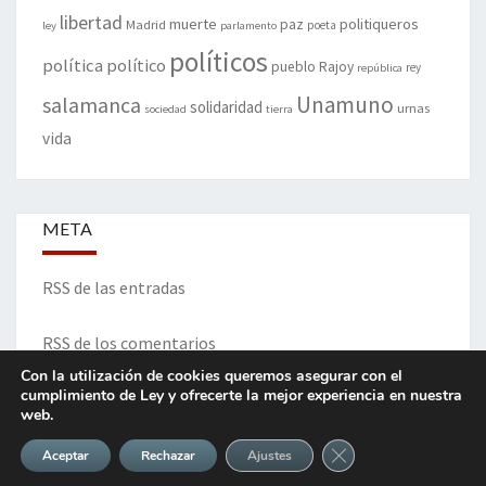
libertad
muerte
politiqueros
Madrid
paz
poeta
ley
parlamento
políticos
política
político
pueblo
Rajoy
rey
república
Unamuno
salamanca
solidaridad
urnas
sociedad
tierra
vida
META
RSS de las entradas
RSS de los comentarios
Con la utilización de cookies queremos asegurar con el
cumplimiento de Ley y ofrecerte la mejor experiencia en nuestra
web.
ITINERARIO DE VIDA Y OPINIONES - Francisco Blanco Prieto
Cerrar el banner de 
Aceptar
Rechazar
Ajustes