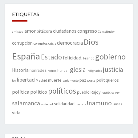
ETIQUETAS
amor
congreso
ciudadanos
bitácora
amistad
Constitución
Dios
democracia
corrupción
corruptos
crisis
España
gobierno
Estado
felicidad.
Franco
justicia
Iglesia
Historia
honradez
hunos
hotros
indignados
libertad
muerte
politiqueros
Madrid
paz
poeta
ley
parlamento
políticos
política
político
pueblo
Rajoy
rey
república
Unamuno
salamanca
solidaridad
urnas
sociedad
tierra
vida