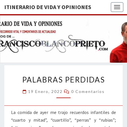
ITINERARIO DE VIDA Y OPINIONES
Togg
ITINERA
BREVE
RECORRIDO
VITAL Y
DE VIDA
COMENTARIOS
DE
OPINION
ACTUALIDAD
PALABRAS
PALABRAS PERDIDAS
PERDIDAS
Comentarios
19 Enero, 2022
0 Comentarios
La comida de ayer me trajo recuerdos infantiles de
“cuarto y mitad”, “cuartillo”, “perras” y “rubias”;