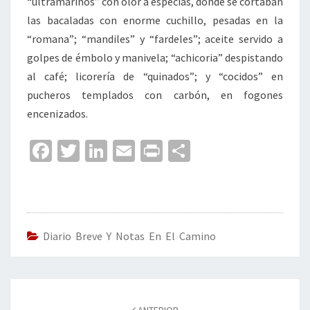
“ultramarinos” con olor a especias, donde se cortaban
las bacaladas con enorme cuchillo, pesadas en la
“romana”; “mandiles” y “fardeles”; aceite servido a
golpes de émbolo y manivela; “achicoria” despistando
al café; licorería de “quinados”; y “cocidos” en
pucheros templados con carbón, en fogones
encenizados.
Fa
T
Li
E
Pr
C
ce
wi
n
m
in
o
b
tt
ke
ai
t
m
o
er
dI
l
p
o
n
ar
Diario Breve Y Notas En El Camino
k
tir
Navegación
de