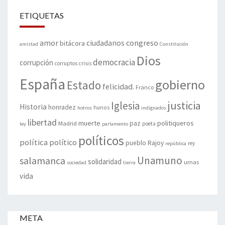
ETIQUETAS
amor
congreso
ciudadanos
bitácora
amistad
Constitución
Dios
democracia
corrupción
corruptos
crisis
España
gobierno
Estado
felicidad.
Franco
justicia
Iglesia
Historia
honradez
hunos
hotros
indignados
libertad
muerte
politiqueros
Madrid
paz
poeta
ley
parlamento
políticos
política
político
pueblo
Rajoy
rey
república
Unamuno
salamanca
solidaridad
urnas
sociedad
tierra
vida
META