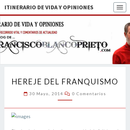
ITINERARIO DE VIDA Y OPINIONES
Togg
ITINERA
BREVE
RECORRIDO
VITAL Y
DE VIDA
COMENTARIOS
DE
OPINION
ACTUALIDAD
HEREJE
HEREJE DEL FRANQUISMO
DEL
FRANQUISMO
Comentarios
30 Mayo, 2014
0 Comentarios