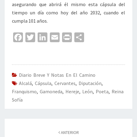
asegurando que abrirá él mismo esta cápsula del
tiempo un día como hoy del año 2032, cuando el
cumpla 101 años.
Fa
T
Li
E
Pr
C
ce
wi
n
m
in
o
b
tt
ke
ai
t
m
o
er
dI
l
p
o
n
ar
Diario Breve Y Notas En El Camino
Alcalá
k
,
Cápsula
,
Cervantes
,
Diputación
tir
,
Franquismo
,
Gamoneda
,
Hereje
,
León
,
Poeta
,
Reina
Sofía
Navegación
de
ANTERIOR