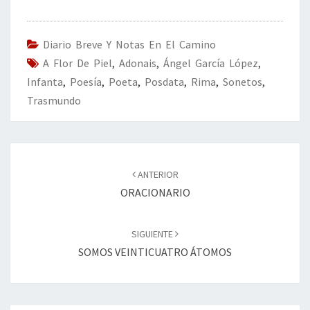
b
tt
ke
ai
t
m
o
er
dI
l
p
o
n
ar
Diario Breve Y Notas En El Camino
A Flor De Piel
k
,
Adonais
,
Ángel García López
tir
,
Infanta
,
Poesía
,
Poeta
,
Posdata
,
Rima
,
Sonetos
,
Trasmundo
Navegación
de
ANTERIOR
entradas
ORACIONARIO
SIGUIENTE
SOMOS VEINTICUATRO ÁTOMOS