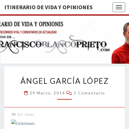
ITINERARIO DE VIDA Y OPINIONES
Togg
ITINERA
BREVE
RECORRIDO
VITAL Y
DE VIDA
COMENTARIOS
DE
OPINION
ACTUALIDAD
ÁNGEL
ÁNGEL GARCÍA LÓPEZ
GARCÍA
LÓPEZ
Comentarios
29 Marzo, 2014
1 Comentario
411
views