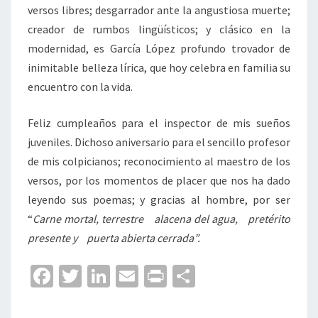
versos libres; desgarrador ante la angustiosa muerte;
creador de rumbos lingüísticos; y clásico en la
modernidad, es García López profundo trovador de
inimitable belleza lírica, que hoy celebra en familia su
encuentro con la vida.
Feliz cumpleaños para el inspector de mis sueños
juveniles. Dichoso aniversario para el sencillo profesor
de mis colpicianos; reconocimiento al maestro de los
versos, por los momentos de placer que nos ha dado
leyendo sus poemas; y gracias al hombre, por ser
“
Carne mortal, terrestre alacena del agua, pretérito
presente y puerta abierta cerrada”.
Fa
T
Li
E
Pr
C
ce
wi
n
m
in
o