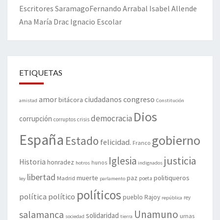
Escritores
Saramago
Fernando Arrabal
Isabel Allende
Ana María Drac
Ignacio Escolar
ETIQUETAS
amor
congreso
ciudadanos
bitácora
amistad
Constitución
Dios
democracia
corrupción
corruptos
crisis
España
gobierno
Estado
felicidad.
Franco
justicia
Iglesia
Historia
honradez
hunos
hotros
indignados
libertad
muerte
politiqueros
Madrid
paz
poeta
ley
parlamento
políticos
política
político
pueblo
Rajoy
rey
república
Unamuno
salamanca
solidaridad
urnas
sociedad
tierra