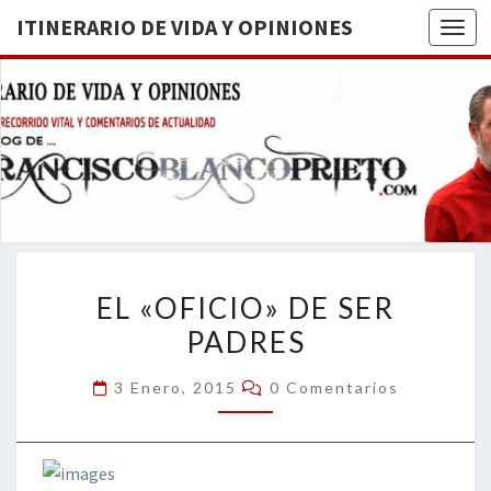
ITINERARIO DE VIDA Y OPINIONES
Togg
ITINERA
BREVE
RECORRIDO
VITAL Y
DE VIDA
COMENTARIOS
DE
OPINION
ACTUALIDAD
EL
EL «OFICIO» DE SER
«OFICIO»
PADRES
DE
SER
Comentarios
3 Enero, 2015
0 Comentarios
PADRES