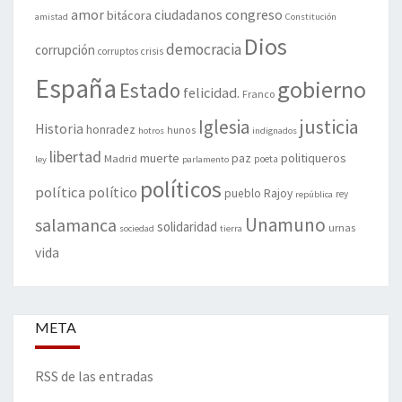
amor
congreso
ciudadanos
bitácora
amistad
Constitución
Dios
democracia
corrupción
corruptos
crisis
España
gobierno
Estado
felicidad.
Franco
justicia
Iglesia
Historia
honradez
hunos
hotros
indignados
libertad
muerte
politiqueros
Madrid
paz
poeta
ley
parlamento
políticos
política
político
pueblo
Rajoy
rey
república
Unamuno
salamanca
solidaridad
urnas
sociedad
tierra
vida
META
RSS de las entradas