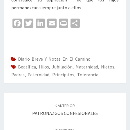
permanezcan siempre junto a ellos.
Fa
T
Li
E
Pr
C
ce
wi
n
m
in
o
b
tt
ke
ai
t
m
o
er
dI
l
p
o
n
ar
Diario Breve Y Notas En El Camino
Beatífica
k
,
Hijos
,
Jubilación
,
Maternidad
tir
,
Nietos
,
Padres
,
Paternidad
,
Principitos
,
Tolerancia
Navegación
de
ANTERIOR
entradas
PATRONAZGOS CONFESIONALES