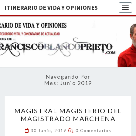
ITINERARIO DE VIDA Y OPINIONES
Togg
ITINERA
BREVE
RECORRIDO
VITAL Y
DE VIDA
COMENTARIOS
DE
OPINION
ACTUALIDAD
Navegando Por
Mes:
Junio 2019
MAGISTRAL
MAGISTRAL MAGISTERIO DEL
MAGISTERIO
MAGISTRADO MARCHENA
DEL
MAGISTRADO
Comentarios
30 Junio, 2019
0 Comentarios