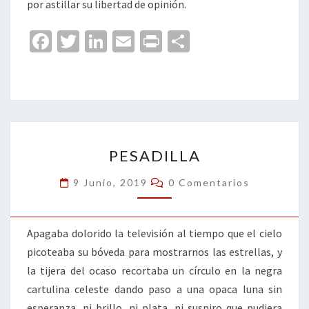
por astillar su libertad de opinión.
Fa
T
Li
E
Pr
C
ce
wi
n
m
in
o
b
tt
ke
ai
t
m
o
er
dI
l
p
o
n
ar
PESADILLA
k
tir
PESADILLA
Comentarios
9 Junio, 2019
0 Comentarios
Apagaba dolorido la televisión al tiempo que el cielo
picoteaba su bóveda para mostrarnos las estrellas, y
la tijera del ocaso recortaba un círculo en la negra
cartulina celeste dando paso a una opaca luna sin
esperanza, ni brillo, ni plata, ni suspiro que pudiera