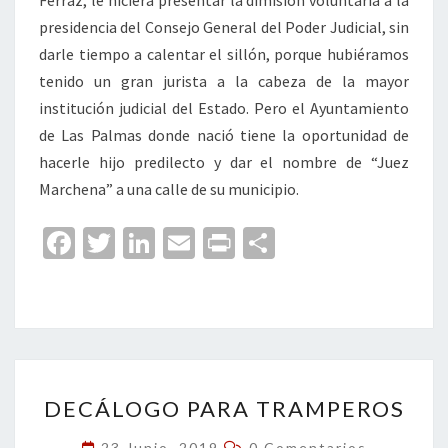
Ferraz, le hiciera presentar la dimisión voluntaria a la
presidencia del Consejo General del Poder Judicial, sin
darle tiempo a calentar el sillón, porque hubiéramos
tenido un gran jurista a la cabeza de la mayor
institución judicial del Estado. Pero el Ayuntamiento
de Las Palmas donde nació tiene la oportunidad de
hacerle hijo predilecto y dar el nombre de “Juez
Marchena” a una calle de su municipio.
Fa
T
Li
E
Pr
C
ce
wi
n
m
in
o
b
tt
ke
ai
t
m
o
er
dI
l
p
o
n
ar
DECÁLOGO
k
tir
DECÁLOGO PARA TRAMPEROS
PARA
TRAMPEROS
Comentarios
23 Junio, 2019
0 Comentarios