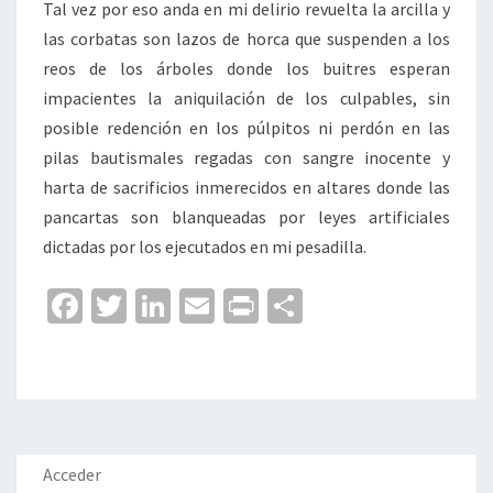
Tal vez por eso anda en mi delirio revuelta la arcilla y
las corbatas son lazos de horca que suspenden a los
reos de los árboles donde los buitres esperan
impacientes la aniquilación de los culpables, sin
posible redención en los púlpitos ni perdón en las
pilas bautismales regadas con sangre inocente y
harta de sacrificios inmerecidos en altares donde las
pancartas son blanqueadas por leyes artificiales
dictadas por los ejecutados en mi pesadilla.
Fa
T
Li
E
Pr
C
ce
wi
n
m
in
o
b
tt
ke
ai
t
m
o
er
dI
l
p
o
n
ar
k
tir
Acceder