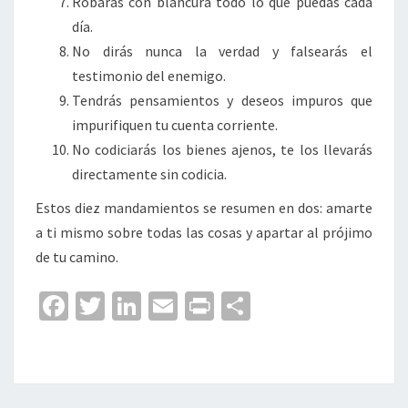
Robarás con blancura todo lo que puedas cada
día.
No dirás nunca la verdad y falsearás el
testimonio del enemigo.
Tendrás pensamientos y deseos impuros que
impurifiquen tu cuenta corriente.
No codiciarás los bienes ajenos, te los llevarás
directamente sin codicia.
Estos diez mandamientos se resumen en dos: amarte
a ti mismo sobre todas las cosas y apartar al prójimo
de tu camino.
Fa
T
Li
E
Pr
C
ce
wi
n
m
in
o
b
tt
ke
ai
t
m
o
er
dI
l
p