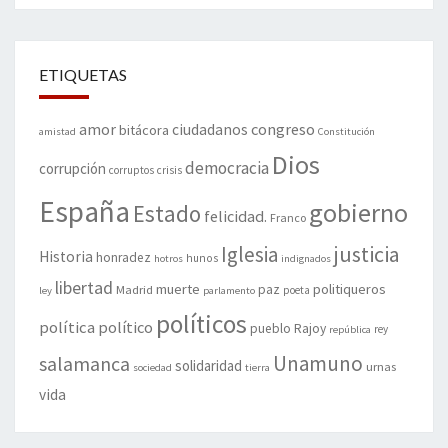
ETIQUETAS
amor
congreso
ciudadanos
bitácora
amistad
Constitución
Dios
democracia
corrupción
corruptos
crisis
España
gobierno
Estado
felicidad.
Franco
justicia
Iglesia
Historia
honradez
hunos
hotros
indignados
libertad
muerte
politiqueros
Madrid
paz
poeta
ley
parlamento
políticos
política
político
pueblo
Rajoy
rey
república
Unamuno
salamanca
solidaridad
urnas
sociedad
tierra
vida