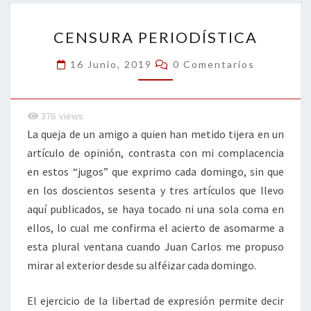
o
n
ar
CENSURA
k
tir
CENSURA PERIODÍSTICA
PERIODÍSTICA
Comentarios
16 Junio, 2019
0 Comentarios
376
views
La queja de un amigo a quien han metido tijera en un
artículo de opinión, contrasta con mi complacencia
en estos “jugos” que exprimo cada domingo, sin que
en los doscientos sesenta y tres artículos que llevo
aquí publicados, se haya tocado ni una sola coma en
ellos, lo cual me confirma el acierto de asomarme a
esta plural ventana cuando Juan Carlos me propuso
mirar al exterior desde su alféizar cada domingo.
El ejercicio de la libertad de expresión permite decir