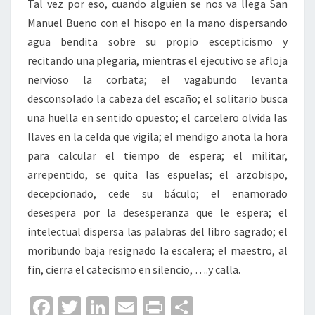
Tal vez por eso, cuando alguien se nos va llega San
Manuel Bueno con el hisopo en la mano dispersando
agua bendita sobre su propio escepticismo y
recitando una plegaria, mientras el ejecutivo se afloja
nervioso la corbata; el vagabundo levanta
desconsolado la cabeza del escaño; el solitario busca
una huella en sentido opuesto; el carcelero olvida las
llaves en la celda que vigila; el mendigo anota la hora
para calcular el tiempo de espera; el militar,
arrepentido, se quita las espuelas; el arzobispo,
decepcionado, cede su báculo; el enamorado
desespera por la desesperanza que le espera; el
intelectual dispersa las palabras del libro sagrado; el
moribundo baja resignado la escalera; el maestro, al
fin, cierra el catecismo en silencio, ….y calla.
Fa
T
Li
E
Pr
C