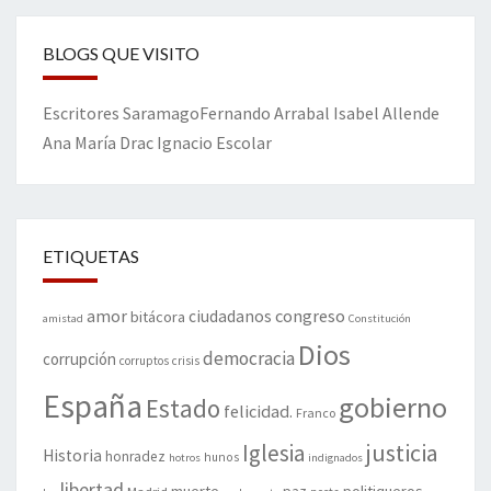
BLOGS QUE VISITO
Escritores
Saramago
Fernando Arrabal
Isabel Allende
Ana María Drac
Ignacio Escolar
ETIQUETAS
amor
congreso
ciudadanos
bitácora
amistad
Constitución
Dios
democracia
corrupción
corruptos
crisis
España
gobierno
Estado
felicidad.
Franco
justicia
Iglesia
Historia
honradez
hunos
hotros
indignados
libertad