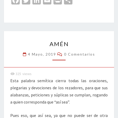
Fa
T
Li
E
Pr
C
ce
wi
n
m
in
o
b
tt
ke
ai
t
m
o
er
dI
l
p
o
n
ar
AMÉN
k
tir
AMÉN
Comentarios
4 Mayo, 2019
0 Comentarios
325
views
Esta palabra semítica cierra todas las oraciones,
plegarias y devociones de los rezadores, para que sus
alabanzas, peticiones y súplicas se cumplan, rogando
a quien corresponda que “así sea”.
Pues eso, que así sea, ya que no puede ser de otra