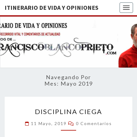
ITINERARIO DE VIDA Y OPINIONES
Togg
ITINERA
BREVE
RECORRIDO
VITAL Y
DE VIDA
COMENTARIOS
DE
OPINION
ACTUALIDAD
Navegando Por
Mes:
Mayo 2019
DISCIPLINA
DISCIPLINA CIEGA
CIEGA
Comentarios
11 Mayo, 2019
0 Comentarios