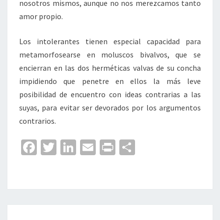
nosotros mismos, aunque no nos merezcamos tanto
amor propio.
Los intolerantes tienen especial capacidad para
metamorfosearse en moluscos bivalvos, que se
encierran en las dos herméticas valvas de su concha
impidiendo que penetre en ellos la más leve
posibilidad de encuentro con ideas contrarias a las
suyas, para evitar ser devorados por los argumentos
contrarios.
Fa
T
Li
E
Pr
C
ce
wi
n
m
in
o
b
tt
ke
ai
t
m
o
er
dI
l
p
o
n
ar
DIARIO