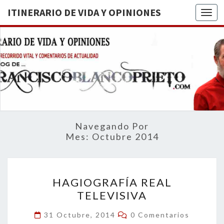
ITINERARIO DE VIDA Y OPINIONES
Togg
ITINERA
BREVE
RECORRIDO
VITAL Y
DE VIDA
COMENTARIOS
DE
OPINION
ACTUALIDAD
Navegando Por
Mes:
Octubre 2014
HAGIOGRAFÍA
HAGIOGRAFÍA REAL
REAL
TELEVISIVA
TELEVISIVA
Comentarios
31 Octubre, 2014
0 Comentarios