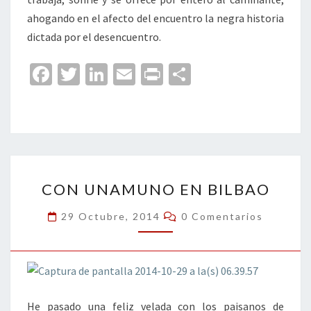
ahogando en el afecto del encuentro la negra historia
dictada por el desencuentro.
Fa
T
Li
E
Pr
C
ce
wi
n
m
in
o
b
tt
ke
ai
t
m
o
er
dI
l
p
o
n
ar
CON
k
tir
CON UNAMUNO EN BILBAO
UNAMUNO
EN
Comentarios
29 Octubre, 2014
0 Comentarios
BILBAO
He pasado una feliz velada con los paisanos de