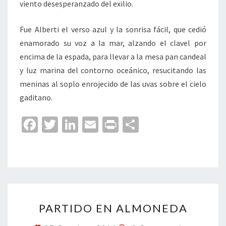
viento desesperanzado del exilio.
Fue Alberti el verso azul y la sonrisa fácil, que cedió
enamorado su voz a la mar, alzando el clavel por
encima de la espada, para llevar a la mesa pan candeal
y luz marina del contorno oceánico, resucitando las
meninas al soplo enrojecido de las uvas sobre el cielo
gaditano.
Fa
T
Li
E
Pr
C
ce
wi
n
m
in
o
b
tt
ke
ai
t
m
o
er
dI
l
p
o
n
ar
PARTIDO
k
tir
PARTIDO EN ALMONEDA
EN
ALMONEDA
Comentarios