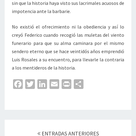
sin que la historia haya visto sus lacrimales acuosos de
impotencia ante la barbarie.
No existió el ofrecimiento ni la obediencia y así lo
creyó Federico cuando recogió las muletas del viento
funerario para que su alma caminara por el mismo
sendero eterno que se hace veintidós años emprendió
Luis Rosales a su encuentro, para llevarle la contraria
a los mentideros de la historia.
Fa
T
Li
E
Pr
C
ce
wi
n
m
in
o
b
tt
ke
ai
t
m
o
er
dI
l
p
o
n
ar
Navegación
k
tir
de
ENTRADAS ANTERIORES