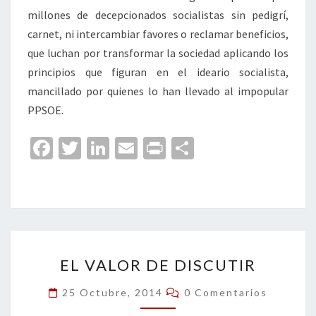
millones de decepcionados socialistas sin pedigrí,
carnet, ni intercambiar favores o reclamar beneficios,
que luchan por transformar la sociedad aplicando los
principios que figuran en el ideario socialista,
mancillado por quienes lo han llevado al impopular
PPSOE.
Fa
T
Li
E
Pr
C
ce
wi
n
m
in
o
b
tt
ke
ai
t
m
o
er
dI
l
p
o
n
ar
EL
k
tir
EL VALOR DE DISCUTIR
VALOR
DE
Comentarios
25 Octubre, 2014
0 Comentarios
DISCUTIR