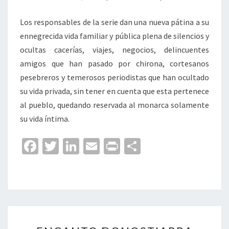
Los responsables de la serie dan una nueva pátina a su
ennegrecida vida familiar y pública plena de silencios y
ocultas cacerías, viajes, negocios, delincuentes
amigos que han pasado por chirona, cortesanos
pesebreros y temerosos periodistas que han ocultado
su vida privada, sin tener en cuenta que esta pertenece
al pueblo, quedando reservada al monarca solamente
su vida íntima.
Fa
T
Li
E
Pr
C
ce
wi
n
m
in
o
b
tt
ke
ai
t
m
o
er
dI
l
p
o
n
ar
ENCANTO
k
tir