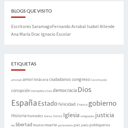
BLOGS QUE VISITO
Escritores
Saramago
Fernando Arrabal
Isabel Allende
Ana María Drac
Ignacio Escolar
ETIQUETAS
amor
congreso
ciudadanos
bitácora
amistad
Constitución
Dios
democracia
corrupción
corruptos
crisis
España
gobierno
Estado
felicidad.
Franco
justicia
Iglesia
Historia
honradez
hunos
hotros
indignados
libertad
muerte
politiqueros
Madrid
paz
poeta
ley
parlamento