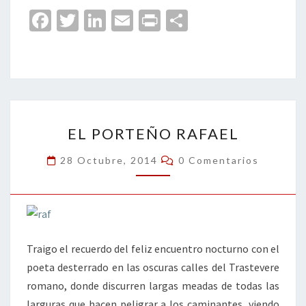
Fa
T
Li
E
Pr
C
ce
wi
n
m
in
o
b
tt
ke
ai
t
m
o
er
dI
l
p
o
n
ar
EL
k
tir
EL PORTEÑO RAFAEL
PORTEÑO
RAFAEL
Comentarios
28 Octubre, 2014
0 Comentarios
Traigo el recuerdo del feliz encuentro nocturno con el
poeta desterrado en las oscuras calles del Trastevere
romano, donde discurren largas meadas de todas las
larguras que hacen peligrar a los caminantes, viendo