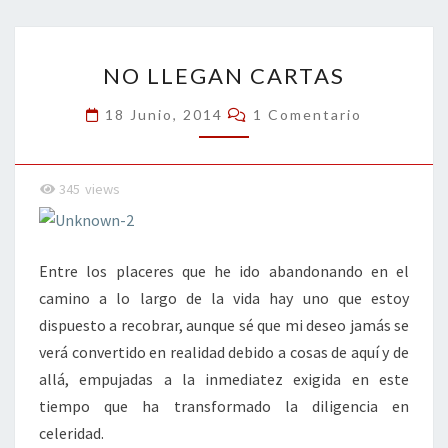
o
er
dI
l
p
o
n
ar
NO
k
tir
NO LLEGAN CARTAS
LLEGAN
CARTAS
Comentarios
18 Junio, 2014
1 Comentario
345
views
Entre los placeres que he ido abandonando en el
camino a lo largo de la vida hay uno que estoy
dispuesto a recobrar, aunque sé que mi deseo jamás se
verá convertido en realidad debido a cosas de aquí y de
allá, empujadas a la inmediatez exigida en este
tiempo que ha transformado la diligencia en
celeridad.