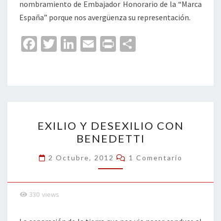
nombramiento de Embajador Honorario de la “Marca
España” porque nos avergüenza su representación.
Fa
T
Li
E
Pr
C
ce
wi
n
m
in
o
b
tt
ke
ai
t
m
o
er
dI
l
p
o
n
ar
EXILIO
k
tir
EXILIO Y DESEXILIO CON
Y
BENEDETTI
DESEXILIO
CON
Comentarios
2 Octubre, 2012
1 Comentario
BENEDETTI
330
views