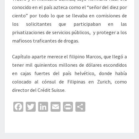
conocido en el país azteca como el “señor del diez por
ciento” por todo lo que se llevaba en comisiones de
los solicitantes que participaban en las
privatizaciones de servicios públicos, y proteger a los
mafiosos traficantes de drogas.
Capítulo aparte merece el filipino Marcos, que llegó a
tener mil quinientos millones de dólares escondidos
en cajas fuertes del país helvético, donde había
colocado al cónsul de Filipinas en Zurich, como
director del Crédit Suisse.
Fa
T
Li
E
Pr
C
ce
wi
n
m
in
o
b
tt
ke
ai
t
m
o
er
dI
l
p