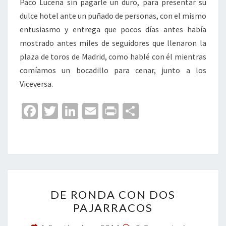
Paco Lucena sin pagarle un duro, para presentar su
dulce hotel ante un puñado de personas, con el mismo
entusiasmo y entrega que pocos días antes había
mostrado antes miles de seguidores que llenaron la
plaza de toros de Madrid, como hablé con él mientras
comíamos un bocadillo para cenar, junto a los
Viceversa.
Fa
T
Li
E
Pr
C
ce
wi
n
m
in
o
b
tt
ke
ai
t
m
o
er
dI
l
p
o
n
ar
DE
k
tir
DE RONDA CON DOS
RONDA
PAJARRACOS
CON
DOS
Comentarios