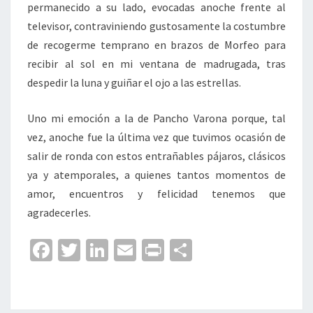
permanecido a su lado, evocadas anoche frente al
televisor, contraviniendo gustosamente la costumbre
de recogerme temprano en brazos de Morfeo para
recibir al sol en mi ventana de madrugada, tras
despedir la luna y guiñar el ojo a las estrellas.
Uno mi emoción a la de Pancho Varona porque, tal
vez, anoche fue la última vez que tuvimos ocasión de
salir de ronda con estos entrañables pájaros, clásicos
ya y atemporales, a quienes tantos momentos de
amor, encuentros y felicidad tenemos que
agradecerles.
Fa
T
Li
E
Pr
C
ce
wi
n
m
in
o
b
tt
ke
ai
t
m