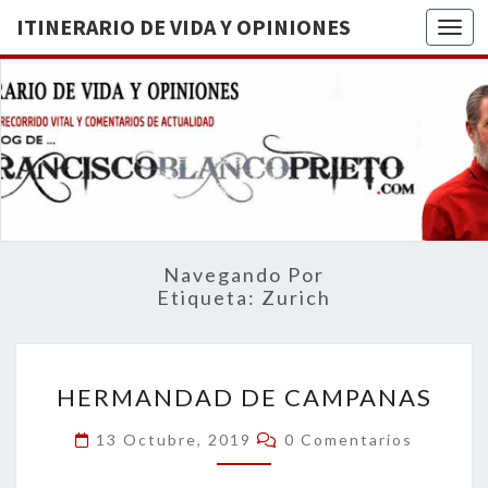
ITINERARIO DE VIDA Y OPINIONES
Togg
ITINERA
BREVE
RECORRIDO
VITAL Y
DE VIDA
COMENTARIOS
DE
OPINION
ACTUALIDAD
Navegando Por
Etiqueta:
Zurich
HERMANDAD
HERMANDAD DE CAMPANAS
DE
CAMPANAS
Comentarios
13 Octubre, 2019
0 Comentarios