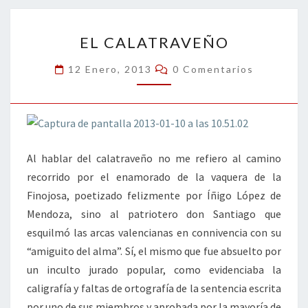
o
n
ar
EL
k
tir
EL CALATRAVEÑO
CALATRAVEÑO
Comentarios
12 Enero, 2013
0 Comentarios
Al hablar del calatraveño no me refiero al camino
recorrido por el enamorado de la vaquera de la
Finojosa, poetizado felizmente por Íñigo López de
Mendoza, sino al patriotero don Santiago que
esquilmó las arcas valencianas en connivencia con su
“amiguito del alma”. Sí, el mismo que fue absuelto por
un inculto jurado popular, como evidenciaba la
caligrafía y faltas de ortografía de la sentencia escrita
por uno de sus miembros y aprobada por la mayoría de