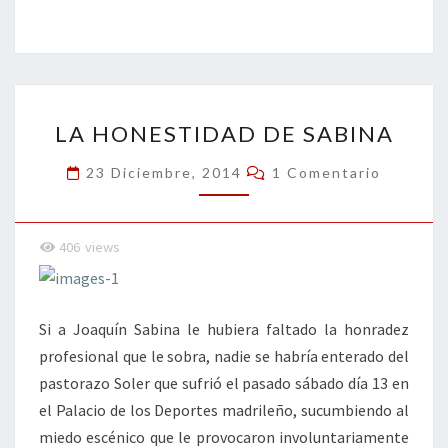
ce
wi
n
m
in
o
b
tt
ke
ai
t
m
o
er
dI
l
p
o
n
ar
LA
k
tir
LA HONESTIDAD DE SABINA
HONESTIDAD
DE
Comentarios
23 Diciembre, 2014
1 Comentario
SABINA
406
views
Si a Joaquín Sabina le hubiera faltado la honradez
profesional que le sobra, nadie se habría enterado del
pastorazo Soler que sufrió el pasado sábado día 13 en
el Palacio de los Deportes madrileño, sucumbiendo al
miedo escénico que le provocaron involuntariamente