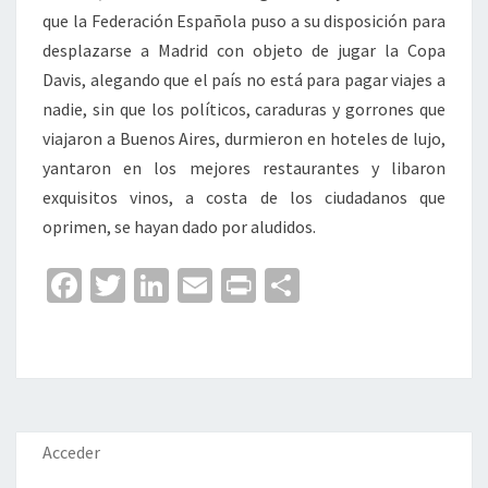
que la Federación Española puso a su disposición para
desplazarse a Madrid con objeto de jugar la Copa
Davis, alegando que el país no está para pagar viajes a
nadie, sin que los políticos, caraduras y gorrones que
viajaron a Buenos Aires, durmieron en hoteles de lujo,
yantaron en los mejores restaurantes y libaron
exquisitos vinos, a costa de los ciudadanos que
oprimen, se hayan dado por aludidos.
Fa
T
Li
E
Pr
C
ce
wi
n
m
in
o
b
tt
ke
ai
t
m
o
er
dI
l
p
o
n
ar
k
tir
Acceder