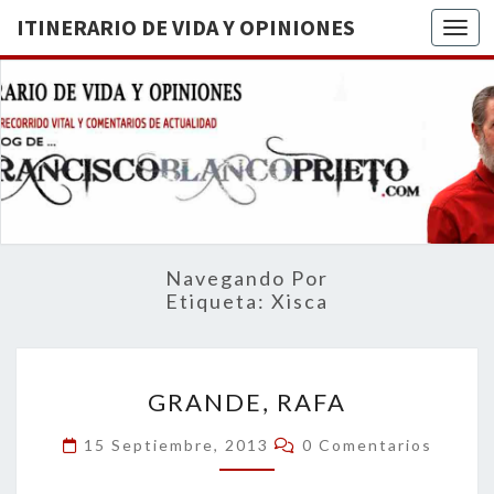
ITINERARIO DE VIDA Y OPINIONES
Togg
ITINERA
BREVE
RECORRIDO
VITAL Y
DE VIDA
COMENTARIOS
DE
OPINION
ACTUALIDAD
Navegando Por
Etiqueta:
Xisca
GRANDE,
GRANDE, RAFA
RAFA
Comentarios
15 Septiembre, 2013
0 Comentarios