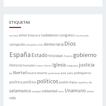
ETIQUETAS
amor
congreso
ciudadanos
bitácora
amistad
Constitución
Dios
democracia
corrupción
corruptos
crisis
España
gobierno
Estado
felicidad.
Franco
justicia
Iglesia
Historia
honradez
hunos
hotros
indignados
libertad
muerte
politiqueros
Madrid
paz
poeta
ley
parlamento
políticos
política
político
pueblo
Rajoy
rey
república
Unamuno
salamanca
solidaridad
urnas
sociedad
tierra
vida