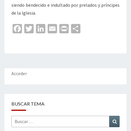
siendo bendecido e indultado por prelados y príncipes
de la Iglesia.
Fa
T
Li
E
Pr
C
ce
wi
n
m
in
o
b
tt
ke
ai
t
m
o
er
dI
l
p
o
n
ar
k
tir
Acceder
BUSCAR TEMA
Buscar
Buscar
por: