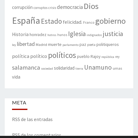
Dios
democracia
corrupción
corruptos
crisis
España
gobierno
Estado
felicidad.
Franco
justicia
Iglesia
Historia
honradez
hunos
hotros
indignados
libertad
muerte
politiqueros
Madrid
paz
poeta
ley
parlamento
políticos
política
político
pueblo
Rajoy
rey
república
Unamuno
salamanca
solidaridad
urnas
sociedad
tierra
vida
META
RSS de las entradas
RSS de los comentarios