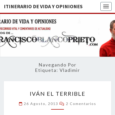
ITINERARIO DE VIDA Y OPINIONES
Togg
ITINERA
BREVE
RECORRIDO
VITAL Y
DE VIDA
COMENTARIOS
DE
OPINION
ACTUALIDAD
Navegando Por
Etiqueta:
Vladimir
IVÁN
IVÁN EL TERRIBLE
EL
TERRIBLE
Comentarios
26 Agosto, 2013
2 Comentarios