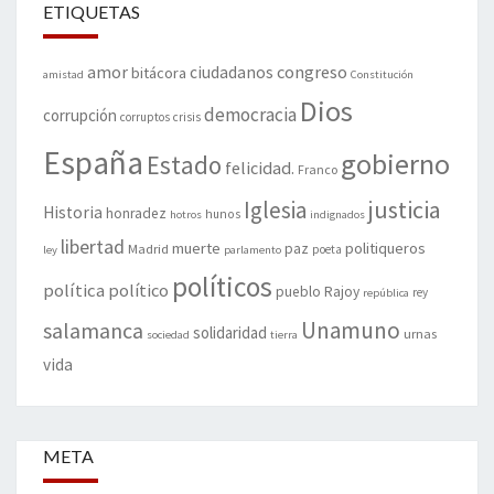
ETIQUETAS
amor
congreso
ciudadanos
bitácora
amistad
Constitución
Dios
democracia
corrupción
corruptos
crisis
España
gobierno
Estado
felicidad.
Franco
justicia
Iglesia
Historia
honradez
hunos
hotros
indignados
libertad
muerte
politiqueros
Madrid
paz
poeta
ley
parlamento
políticos
política
político
pueblo
Rajoy
rey
república
Unamuno
salamanca
solidaridad
urnas
sociedad
tierra
vida
META