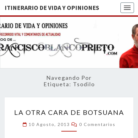
ITINERARIO DE VIDA Y OPINIONES
Togg
ITINERA
BREVE
RECORRIDO
VITAL Y
DE VIDA
COMENTARIOS
DE
OPINION
ACTUALIDAD
Navegando Por
Etiqueta:
Tsodilo
LA
LA OTRA CARA DE BOTSUANA
OTRA
CARA
Comentarios
10 Agosto, 2013
0 Comentarios
DE