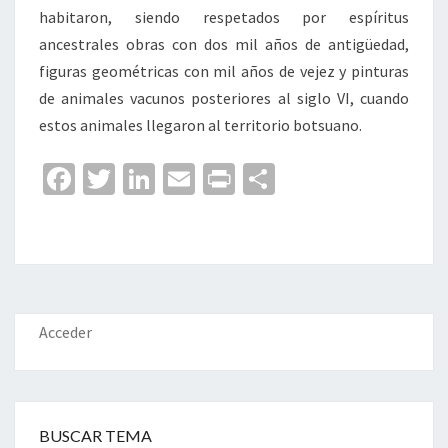
habitaron, siendo respetados por espíritus
ancestrales obras con dos mil años de antigüedad,
figuras geométricas con mil años de vejez y pinturas
de animales vacunos posteriores al siglo VI, cuando
estos animales llegaron al territorio botsuano.
Fa
T
Li
E
Pr
C
ce
wi
n
m
in
o
b
tt
ke
ai
t
m
o
er
dI
l
p
o
n
ar
k
tir
Acceder
BUSCAR TEMA