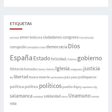
ETIQUETAS
amor
congreso
ciudadanos
bitácora
amistad
Constitución
Dios
democracia
corrupción
corruptos
crisis
España
gobierno
Estado
felicidad.
Franco
justicia
Iglesia
Historia
honradez
hunos
hotros
indignados
libertad
muerte
politiqueros
Madrid
paz
poeta
ley
parlamento
políticos
política
político
pueblo
Rajoy
rey
república
Unamuno
salamanca
solidaridad
urnas
sociedad
tierra
vida