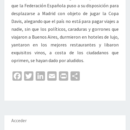
que la Federación Española puso a su disposición para
desplazarse a Madrid con objeto de jugar la Copa
Davis, alegando que el país no está para pagar viajes a
nadie, sin que los políticos, caraduras y gorrones que
viajaron a Buenos Aires, durmieron en hoteles de lujo,
yantaron en los mejores restaurantes y libaron
exquisitos vinos, a costa de los ciudadanos que
oprimen, se hayan dado por aludidos.
Fa
T
Li
E
Pr
C
ce
wi
n
m
in
o
b
tt
ke
ai
t
m
o
er
dI
l
p
o
n
ar
k
tir
Acceder