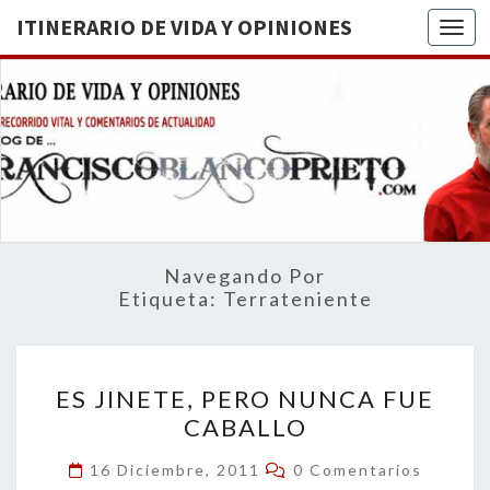
ITINERARIO DE VIDA Y OPINIONES
Togg
ITINERA
BREVE
RECORRIDO
VITAL Y
DE VIDA
COMENTARIOS
DE
OPINION
ACTUALIDAD
Navegando Por
Etiqueta:
Terrateniente
ES
ES JINETE, PERO NUNCA FUE
JINETE,
CABALLO
PERO
NUNCA
Comentarios
16 Diciembre, 2011
0 Comentarios