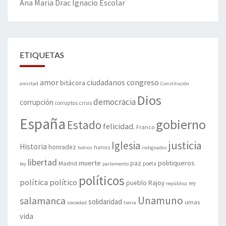
Ana María Drac
Ignacio Escolar
ETIQUETAS
amor
congreso
ciudadanos
bitácora
amistad
Constitución
Dios
democracia
corrupción
corruptos
crisis
España
gobierno
Estado
felicidad.
Franco
justicia
Iglesia
Historia
honradez
hunos
hotros
indignados
libertad
muerte
politiqueros
Madrid
paz
poeta
ley
parlamento
políticos
política
político
pueblo
Rajoy
rey
república
Unamuno
salamanca
solidaridad
urnas
sociedad
tierra
vida