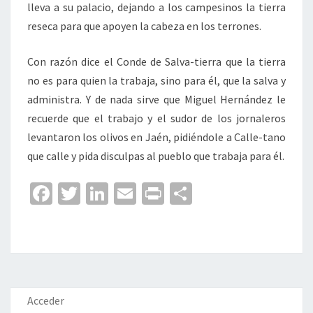
lleva a su palacio, dejando a los campesinos la tierra
reseca para que apoyen la cabeza en los terrones.
Con razón dice el Conde de Salva-tierra que la tierra
no es para quien la trabaja, sino para él, que la salva y
administra. Y de nada sirve que Miguel Hernández le
recuerde que el trabajo y el sudor de los jornaleros
levantaron los olivos en Jaén, pidiéndole a Calle-tano
que calle y pida disculpas al pueblo que trabaja para él.
Fa
T
Li
E
Pr
C
ce
wi
n
m
in
o
b
tt
ke
ai
t
m
o
er
dI
l
p
o
n
ar
k
tir
Acceder