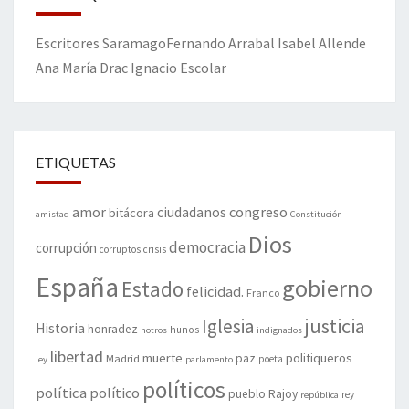
Escritores
Saramago
Fernando Arrabal
Isabel Allende
Ana María Drac
Ignacio Escolar
ETIQUETAS
amor
congreso
ciudadanos
bitácora
amistad
Constitución
Dios
democracia
corrupción
corruptos
crisis
España
gobierno
Estado
felicidad.
Franco
justicia
Iglesia
Historia
honradez
hunos
hotros
indignados
libertad
muerte
politiqueros
Madrid
paz
poeta
ley
parlamento
políticos
política
político
pueblo
Rajoy
rey
república