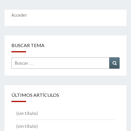
o
n
ar
k
tir
Acceder
BUSCAR TEMA
Buscar
Buscar
por:
ÚLTIMOS ARTÍCULOS
(sin título)
(sin título)