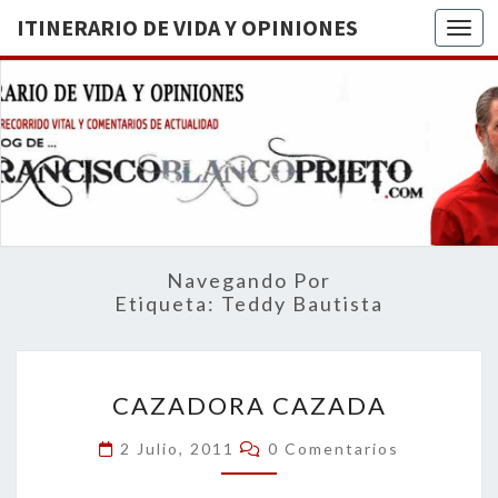
ITINERARIO DE VIDA Y OPINIONES
Togg
ITINERA
BREVE
RECORRIDO
VITAL Y
DE VIDA
COMENTARIOS
DE
OPINION
ACTUALIDAD
Navegando Por
Etiqueta:
Teddy Bautista
CAZADORA
CAZADORA CAZADA
CAZADA
Comentarios
2 Julio, 2011
0 Comentarios