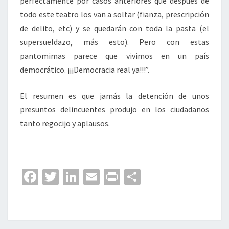
perfectamente por casos anteriores que después de
todo este teatro los van a soltar (fianza, prescripción
de delito, etc) y se quedarán con toda la pasta (el
supersueldazo, más esto). Pero con estas
pantomimas parece que vivimos en un país
democrático. ¡¡¡Democracia real ya!!!”.
El resumen es que jamás la detención de unos
presuntos delincuentes produjo en los ciudadanos
tanto regocijo y aplausos.
Fa
T
Li
E
Pr
C
ce
wi
n
m
in
o
b
tt
ke
ai
t
m
o
er
dI
l
p