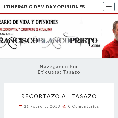
ITINERARIO DE VIDA Y OPINIONES
Togg
ITINERA
BREVE
RECORRIDO
VITAL Y
DE VIDA
COMENTARIOS
DE
OPINION
ACTUALIDAD
Navegando Por
Etiqueta:
Tasazo
RECORTAZO
RECORTAZO AL TASAZO
AL
TASAZO
Comentarios
21 Febrero, 2013
0 Comentarios