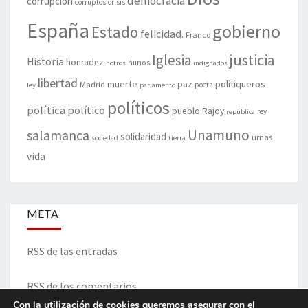
democracia
corrupción
corruptos
crisis
España
gobierno
Estado
felicidad.
Franco
justicia
Iglesia
Historia
honradez
hunos
hotros
indignados
libertad
muerte
politiqueros
Madrid
paz
poeta
ley
parlamento
políticos
política
político
pueblo
Rajoy
rey
república
Unamuno
salamanca
solidaridad
urnas
sociedad
tierra
vida
META
RSS de las entradas
RSS de los comentarios
Con la utilización de cookies queremos asegurar con el