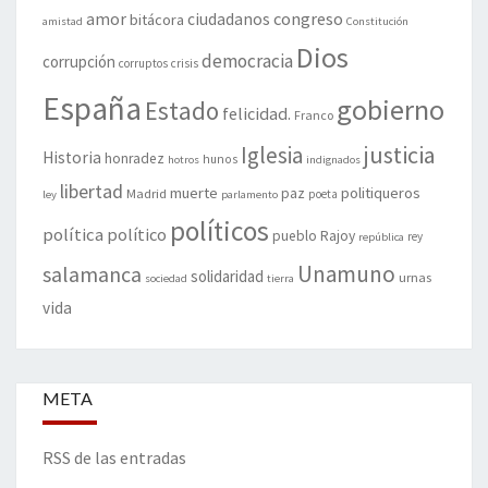
amor
congreso
ciudadanos
bitácora
amistad
Constitución
Dios
democracia
corrupción
corruptos
crisis
España
gobierno
Estado
felicidad.
Franco
justicia
Iglesia
Historia
honradez
hunos
hotros
indignados
libertad
muerte
politiqueros
Madrid
paz
poeta
ley
parlamento
políticos
política
político
pueblo
Rajoy
rey
república
Unamuno
salamanca
solidaridad
urnas
sociedad
tierra
vida
META
RSS de las entradas