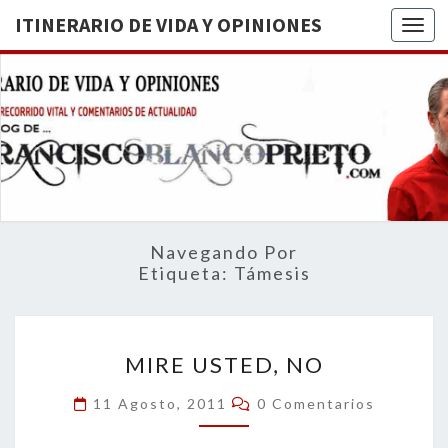
ITINERARIO DE VIDA Y OPINIONES
Togg
ITINERA
BREVE
RECORRIDO
VITAL Y
DE VIDA
COMENTARIOS
DE
OPINION
ACTUALIDAD
Navegando Por
Etiqueta:
Támesis
MIRE
MIRE USTED, NO
USTED,
NO
Comentarios
11 Agosto, 2011
0 Comentarios