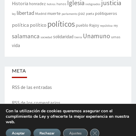
justicia
Iglesia
Historia
honradez
hunos
hotros
indignados
libertad
muerte
politiqueros
Madrid
paz
poeta
ley
parlamento
políticos
política
político
pueblo
Rajoy
rey
república
Unamuno
salamanca
solidaridad
urnas
sociedad
tierra
vida
META
RSS de las entradas
RSS de los comentarios
Con la utilización de cookies queremos asegurar con el
cumplimiento de Ley y ofrecerte la mejor experiencia en nuestra
web.
ITINERARIO DE VIDA Y OPINIONES - Francisco Blanco Prieto
Cerrar el banner de 
Aceptar
Rechazar
Ajustes