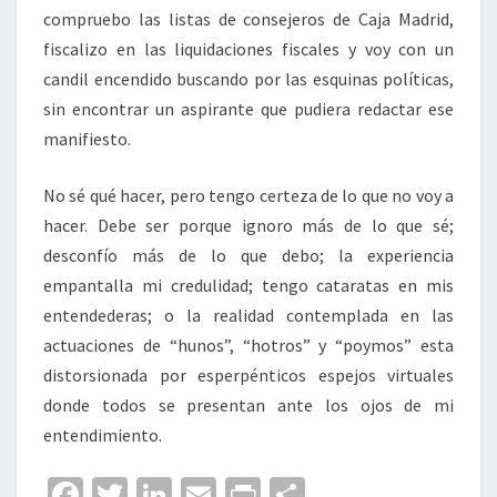
compruebo las listas de consejeros de Caja Madrid,
fiscalizo en las liquidaciones fiscales y voy con un
candil encendido buscando por las esquinas políticas,
sin encontrar un aspirante que pudiera redactar ese
manifiesto.
No sé qué hacer, pero tengo certeza de lo que no voy a
hacer. Debe ser porque ignoro más de lo que sé;
desconfío más de lo que debo; la experiencia
empantalla mi credulidad; tengo cataratas en mis
entendederas; o la realidad contemplada en las
actuaciones de “hunos”, “hotros” y “poymos” esta
distorsionada por esperpénticos espejos virtuales
donde todos se presentan ante los ojos de mi
entendimiento.
Fa
T
Li
E
Pr
C