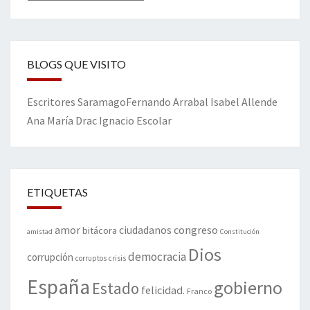
BLOGS QUE VISITO
Escritores
Saramago
Fernando Arrabal
Isabel Allende
Ana María Drac
Ignacio Escolar
ETIQUETAS
amor
congreso
ciudadanos
bitácora
amistad
Constitución
Dios
democracia
corrupción
corruptos
crisis
España
gobierno
Estado
felicidad.
Franco