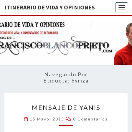
ITINERARIO DE VIDA Y OPINIONES
Togg
ITINERA
BREVE
RECORRIDO
VITAL Y
DE VIDA
COMENTARIOS
DE
OPINION
ACTUALIDAD
Navegando Por
Etiqueta:
Syriza
MENSAJE
MENSAJE DE YANIS
DE
YANIS
Comentarios
15 Mayo, 2015
0 Comentarios