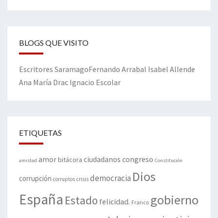
BLOGS QUE VISITO
Escritores
Saramago
Fernando Arrabal
Isabel Allende
Ana María Drac
Ignacio Escolar
ETIQUETAS
amor
congreso
ciudadanos
bitácora
amistad
Constitución
Dios
democracia
corrupción
corruptos
crisis
España
gobierno
Estado
felicidad.
Franco