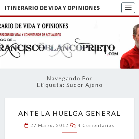
ITINERARIO DE VIDA Y OPINIONES
Togg
ITINERA
BREVE
RECORRIDO
VITAL Y
DE VIDA
COMENTARIOS
DE
OPINION
ACTUALIDAD
Navegando Por
Etiqueta:
Sudor Ajeno
ANTE
ANTE LA HUELGA GENERAL
LA
HUELGA
Comentarios
27 Marzo, 2012
4 Comentarios
GENERAL