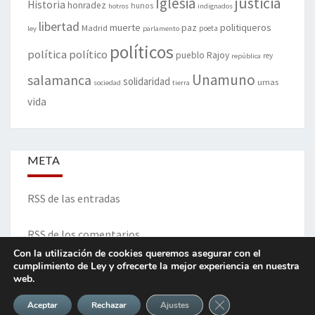
justicia
Iglesia
Historia
honradez
hunos
hotros
indignados
libertad
muerte
politiqueros
Madrid
paz
poeta
ley
parlamento
políticos
política
político
pueblo
Rajoy
rey
república
Unamuno
salamanca
solidaridad
urnas
sociedad
tierra
vida
META
RSS de las entradas
RSS de los comentarios
Con la utilización de cookies queremos asegurar con el
cumplimiento de Ley y ofrecerte la mejor experiencia en nuestra
web.
ITINERARIO DE VIDA Y OPINIONES - Francisco Blanco Prieto
Cerrar el banner de 
Aceptar
Rechazar
Ajustes