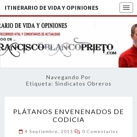
ITINERARIO DE VIDA Y OPINIONES
Togg
ITINERA
BREVE
RECORRIDO
VITAL Y
DE VIDA
COMENTARIOS
DE
OPINION
ACTUALIDAD
Navegando Por
Etiqueta:
Sindicatos Obreros
PLÁTANOS
PLÁTANOS ENVENENADOS DE
ENVENENADOS
CODICIA
DE
CODICIA
Comentarios
4 Septiembre, 2013
0 Comentarios