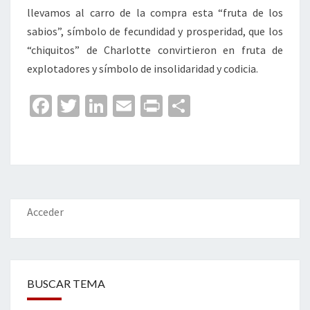
llevamos al carro de la compra esta “fruta de los
sabios”, símbolo de fecundidad y prosperidad, que los
“chiquitos” de Charlotte convirtieron en fruta de
explotadores y símbolo de insolidaridad y codicia.
Fa
T
Li
E
Pr
C
ce
wi
n
m
in
o
b
tt
ke
ai
t
m
o
er
dI
l
p
o
n
ar
k
tir
Acceder
BUSCAR TEMA