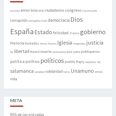
amor
congreso
ciudadanos
bitácora
amistad
Constitución
Dios
democracia
corrupción
corruptos
crisis
España
gobierno
Estado
felicidad.
Franco
justicia
Iglesia
Historia
honradez
hunos
hotros
indignados
libertad
muerte
politiqueros
Madrid
paz
poeta
ley
parlamento
políticos
política
político
pueblo
Rajoy
rey
república
Unamuno
salamanca
solidaridad
urnas
sociedad
tierra
vida
META
RSS de las entradas