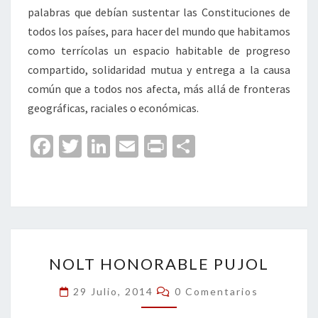
palabras que debían sustentar las Constituciones de
todos los países, para hacer del mundo que habitamos
como terrícolas un espacio habitable de progreso
compartido, solidaridad mutua y entrega a la causa
común que a todos nos afecta, más allá de fronteras
geográficas, raciales o económicas.
Fa
T
Li
E
Pr
C
ce
wi
n
m
in
o
b
tt
ke
ai
t
m
o
er
dI
l
p
o
n
ar
NOLT
k
tir
NOLT HONORABLE PUJOL
HONORABLE
PUJOL
Comentarios
29 Julio, 2014
0 Comentarios