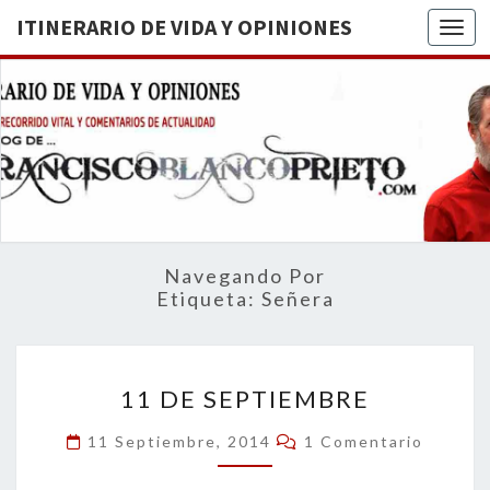
ITINERARIO DE VIDA Y OPINIONES
Togg
ITINERA
BREVE
RECORRIDO
VITAL Y
DE VIDA
COMENTARIOS
DE
OPINION
ACTUALIDAD
Navegando Por
Etiqueta:
Señera
11
11 DE SEPTIEMBRE
DE
SEPTIEMBRE
Comentarios
11 Septiembre, 2014
1 Comentario