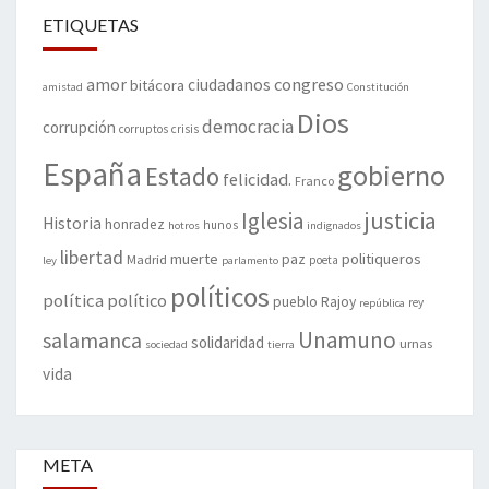
ETIQUETAS
amor
congreso
ciudadanos
bitácora
amistad
Constitución
Dios
democracia
corrupción
corruptos
crisis
España
gobierno
Estado
felicidad.
Franco
justicia
Iglesia
Historia
honradez
hunos
hotros
indignados
libertad
muerte
politiqueros
Madrid
paz
poeta
ley
parlamento
políticos
política
político
pueblo
Rajoy
rey
república
Unamuno
salamanca
solidaridad
urnas
sociedad
tierra
vida
META