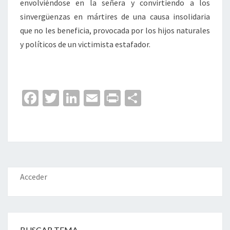
envolviéndose en la señera y convirtiendo a los
sinvergüenzas en mártires de una causa insolidaria
que no les beneficia, provocada por los hijos naturales
y políticos de un victimista estafador.
Fa
T
Li
E
Pr
C
ce
wi
n
m
in
o
b
tt
ke
ai
t
m
o
er
dI
l
p
o
n
ar
k
tir
Acceder
BUSCAR TEMA