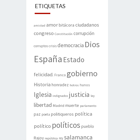
ETIQUETAS
amor
ciudadanos
bitácora
amistad
congreso
corrupción
Constitución
Dios
democracia
corruptos
crisis
España
Estado
gobierno
felicidad.
Franco
Historia
honradez
hunos
hotros
justicia
Iglesia
indignados
ley
libertad
muerte
Madrid
parlamento
política
politiqueros
paz
poeta
políticos
político
pueblo
salamanca
Rajoy
rey
república