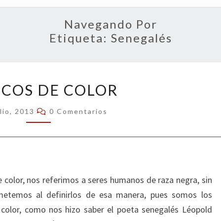
OPIN
Navegando Por
Etiqueta:
Senegalés
BLANCOS
COS DE COLOR
DE
COLOR
Comentarios
lio, 2013
0 Comentarios
color, nos referimos a seres humanos de raza negra, sin
ometemos al definirlos de esa manera, pues somos los
 color, como nos hizo saber el poeta senegalés Léopold