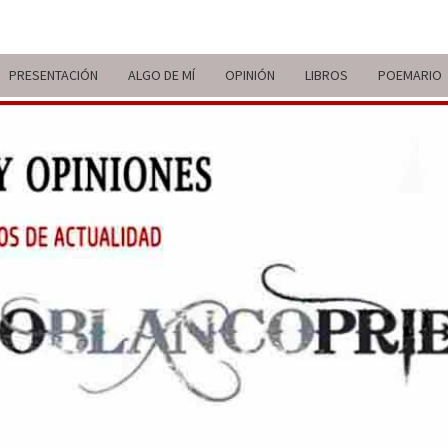
PRESENTACIÓN
ALGO DE MÍ
OPINIÓN
LIBROS
POEMARIO
ITIN
BREVE
RECORRIDO
VITAL Y
COMENTARIOS
DE V
DE
ACTUALIDAD