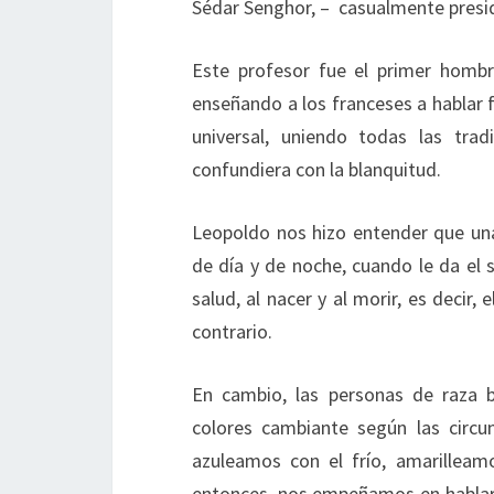
Sédar Senghor, – casualmente presid
Este profesor fue el primer hombr
enseñando a los franceses a hablar fr
universal, uniendo todas las trad
confundiera con la blanquitud.
Leopoldo nos hizo entender que una
de día y de noche, cuando le da el
salud, al nacer y al morir, es decir
contrario.
En cambio, las personas de raza b
colores cambiante según las circu
azuleamos con el frío, amarilleamo
entonces, nos empeñamos en hablar d