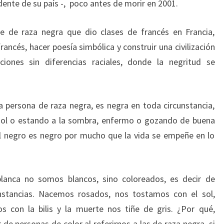
ente de su país -, poco antes de morir en 2001.
e de raza negra que dio clases de francés en Francia,
ancés, hacer poesía simbólica y construir una civilización
iciones sin diferencias raciales, donde la negritud se
 persona de raza negra, es negra en toda circunstancia,
 sol o estando a la sombra, enfermo o gozando de buena
, el negro es negro por mucho que la vida se empeñe en lo
lanca no somos blancos, sino coloreados, es decir de
nstancias. Nacemos rosados, nos tostamos con el sol,
s con la bilis y la muerte nos tiñe de gris. ¿Por qué,
e personas de color al referirnos a las de raza negra, si