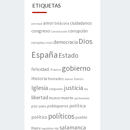
ETIQUETAS
amor
ciudadanos
bitácora
amistad
congreso
corrupción
Constitución
Dios
democracia
corruptos
crisis
España
Estado
gobierno
felicidad.
Franco
Historia
honradez
hunos
hotros
justicia
Iglesia
indignados
ley
libertad
muerte
Madrid
parlamento
política
politiqueros
paz
poeta
políticos
político
pueblo
salamanca
Rajoy
rey
república