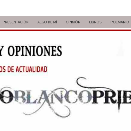
PRESENTACIÓN
ALGO DE MÍ
OPINIÓN
LIBROS
POEMARIO
ITIN
BREVE
RECORRIDO
VITAL Y
COMENTARIOS
DE V
DE
ACTUALIDAD