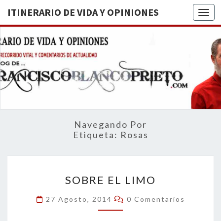
ITINERARIO DE VIDA Y OPINIONES
Togg
ITINERA
BREVE
RECORRIDO
VITAL Y
DE VIDA
COMENTARIOS
DE
OPINION
ACTUALIDAD
Navegando Por
Etiqueta:
Rosas
SOBRE
SOBRE EL LIMO
EL
LIMO
Comentarios
27 Agosto, 2014
0 Comentarios