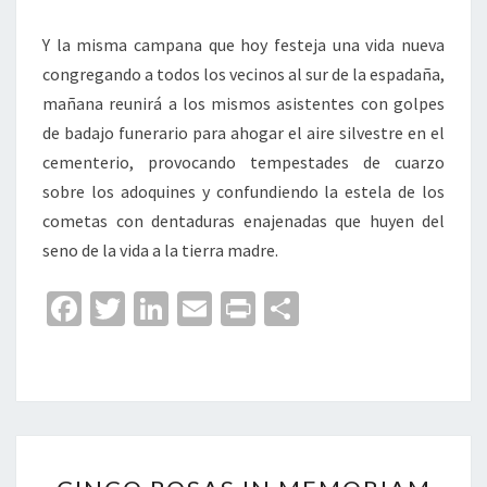
Y la misma campana que hoy festeja una vida nueva
congregando a todos los vecinos al sur de la espadaña,
mañana reunirá a los mismos asistentes con golpes
de badajo funerario para ahogar el aire silvestre en el
cementerio, provocando tempestades de cuarzo
sobre los adoquines y confundiendo la estela de los
cometas con dentaduras enajenadas que huyen del
seno de la vida a la tierra madre.
Fa
T
Li
E
Pr
C
ce
wi
n
m
in
o
b
tt
ke
ai
t
m
o
er
dI
l
p
o
n
ar
CINCO
k
tir