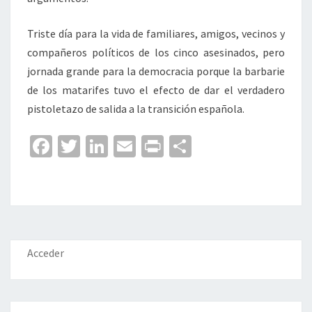
Triste día para la vida de familiares, amigos, vecinos y
compañeros políticos de los cinco asesinados, pero
jornada grande para la democracia porque la barbarie
de los matarifes tuvo el efecto de dar el verdadero
pistoletazo de salida a la transición española.
Fa
T
Li
E
Pr
C
ce
wi
n
m
in
o
b
tt
ke
ai
t
m
o
er
dI
l
p
o
n
ar
k
tir
Acceder