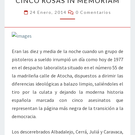
CINCO ROSAS IN MEMORIAM
ROSAS
IN
Comentarios
24 Enero, 2014
0 Comentarios
MEMORIAM
Eran las diez y media de la noche cuando un grupo de
pistoleros a sueldo irrumpió un día como hoy de 1977
en el despacho laboralista situado en el número 55 de
la madrileña calle de Atocha, dispuestos a dirimir las
diferencias ideológicas a balazo limpio, saliéndoles el
tiro por la culata y dejando la moderna historia
española marcada con cinco asesinatos que
representan la página más negra de la transición a la
democracia.
Los descerebrados Albadalejo, Cerrá, Juliá y Caravaca,