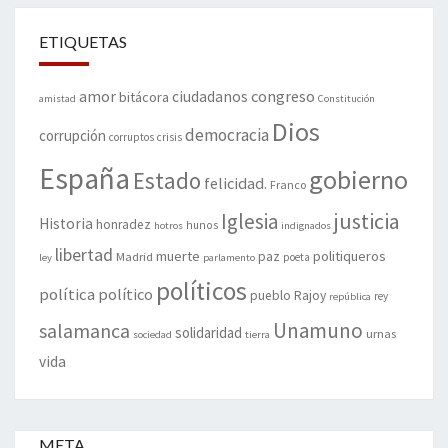
ETIQUETAS
amor
congreso
ciudadanos
bitácora
amistad
Constitución
Dios
democracia
corrupción
corruptos
crisis
España
gobierno
Estado
felicidad.
Franco
justicia
Iglesia
Historia
honradez
hunos
hotros
indignados
libertad
muerte
politiqueros
Madrid
paz
poeta
ley
parlamento
políticos
política
político
pueblo
Rajoy
rey
república
Unamuno
salamanca
solidaridad
urnas
sociedad
tierra
vida
META