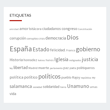
ETIQUETAS
amor
congreso
ciudadanos
bitácora
amistad
Constitución
Dios
democracia
corrupción
corruptos
crisis
España
gobierno
Estado
felicidad.
Franco
justicia
Iglesia
Historia
honradez
hunos
hotros
indignados
libertad
muerte
politiqueros
Madrid
paz
poeta
ley
parlamento
políticos
política
político
pueblo
Rajoy
rey
república
Unamuno
salamanca
solidaridad
urnas
sociedad
tierra
vida