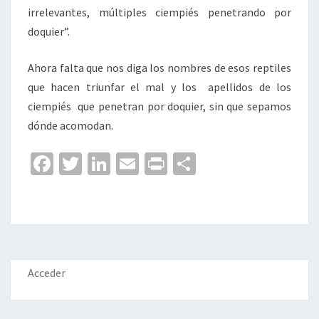
irrelevantes, múltiples ciempiés penetrando por
doquier”.
Ahora falta que nos diga los nombres de esos reptiles
que hacen triunfar el mal y los apellidos de los
ciempiés que penetran por doquier, sin que sepamos
dónde acomodan.
Fa
T
Li
E
Pr
C
ce
wi
n
m
in
o
b
tt
ke
ai
t
m
o
er
dI
l
p
o
n
ar
k
tir
Acceder