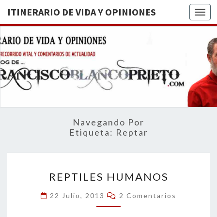
ITINERARIO DE VIDA Y OPINIONES
Togg
ITINERA
BREVE
RECORRIDO
VITAL Y
DE VIDA
COMENTARIOS
DE
OPINION
ACTUALIDAD
Navegando Por
Etiqueta:
Reptar
REPTILES
REPTILES HUMANOS
HUMANOS
Comentarios
22 Julio, 2013
2 Comentarios