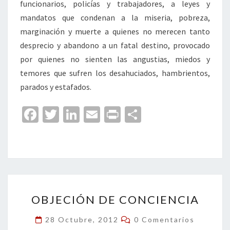
funcionarios, policías y trabajadores, a leyes y
mandatos que condenan a la miseria, pobreza,
marginación y muerte a quienes no merecen tanto
desprecio y abandono a un fatal destino, provocado
por quienes no sienten las angustias, miedos y
temores que sufren los desahuciados, hambrientos,
parados y estafados.
Fa
T
Li
E
Pr
C
ce
wi
n
m
in
o
b
tt
ke
ai
t
m
o
er
dI
l
p
o
n
ar
OBJECIÓN
k
tir
OBJECIÓN DE CONCIENCIA
DE
CONCIENCIA
Comentarios
28 Octubre, 2012
0 Comentarios