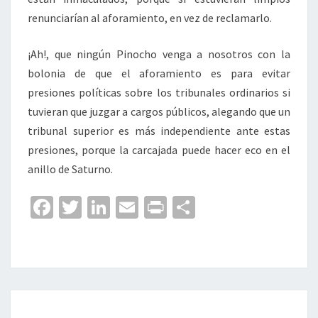
renunciarían al aforamiento, en vez de reclamarlo.
¡Ah!, que ningún Pinocho venga a nosotros con la
bolonia de que el aforamiento es para evitar
presiones políticas sobre los tribunales ordinarios si
tuvieran que juzgar a cargos públicos, alegando que un
tribunal superior es más independiente ante estas
presiones, porque la carcajada puede hacer eco en el
anillo de Saturno.
Fa
T
Li
E
Pr
C
ce
wi
n
m
in
o
b
tt
ke
ai
t
m
o
er
dI
l
p
o
n
ar
DESOBEDIENCIA