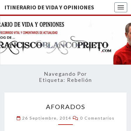
ITINERARIO DE VIDA Y OPINIONES
Togg
ITINERA
BREVE
RECORRIDO
VITAL Y
DE VIDA
COMENTARIOS
DE
OPINION
ACTUALIDAD
Navegando Por
Etiqueta:
Rebelión
AFORADOS
AFORADOS
Comentarios
26 Septiembre, 2014
0 Comentarios