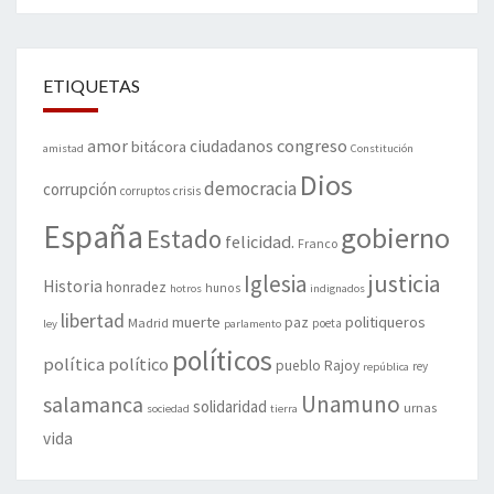
ETIQUETAS
amor
congreso
ciudadanos
bitácora
amistad
Constitución
Dios
democracia
corrupción
corruptos
crisis
España
gobierno
Estado
felicidad.
Franco
justicia
Iglesia
Historia
honradez
hunos
hotros
indignados
libertad
muerte
politiqueros
Madrid
paz
poeta
ley
parlamento
políticos
política
político
pueblo
Rajoy
rey
república
Unamuno
salamanca
solidaridad
urnas
sociedad
tierra
vida