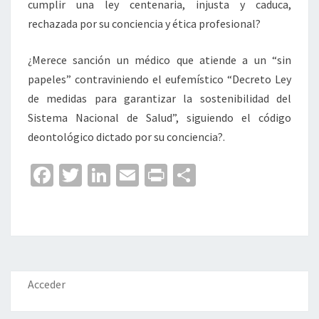
cumplir una ley centenaria, injusta y caduca,
rechazada por su conciencia y ética profesional?
¿Merece sanción un médico que atiende a un “sin
papeles” contraviniendo el eufemístico “Decreto Ley
de medidas para garantizar la sostenibilidad del
Sistema Nacional de Salud”, siguiendo el código
deontológico dictado por su conciencia?.
Fa
T
Li
E
Pr
C
ce
wi
n
m
in
o
b
tt
ke
ai
t
m
o
er
dI
l
p
o
n
ar
k
tir
Acceder