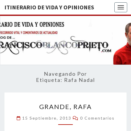
ITINERARIO DE VIDA Y OPINIONES
Togg
ITINERA
BREVE
RECORRIDO
VITAL Y
DE VIDA
COMENTARIOS
DE
OPINION
ACTUALIDAD
Navegando Por
Etiqueta:
Rafa Nadal
GRANDE,
GRANDE, RAFA
RAFA
Comentarios
15 Septiembre, 2013
0 Comentarios