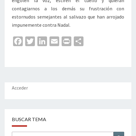
engolen la voz, estiren el cuello y quieran
contagiarnos a los demás su frustración con
estornudos semejantes al salivazo que han arrojado
impunemente contra Nadal.
Fa
T
Li
E
Pr
C
ce
wi
n
m
in
o
b
tt
ke
ai
t
m
o
er
dI
l
p
o
n
ar
k
tir
Acceder
BUSCAR TEMA
Buscar