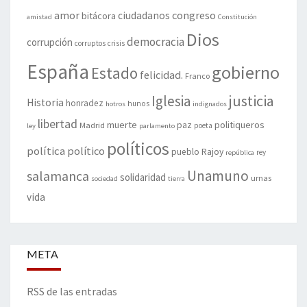
amor
congreso
ciudadanos
bitácora
amistad
Constitución
Dios
democracia
corrupción
corruptos
crisis
España
gobierno
Estado
felicidad.
Franco
justicia
Iglesia
Historia
honradez
hunos
hotros
indignados
libertad
muerte
politiqueros
Madrid
paz
poeta
ley
parlamento
políticos
política
político
pueblo
Rajoy
rey
república
Unamuno
salamanca
solidaridad
urnas
sociedad
tierra
vida
META
RSS de las entradas