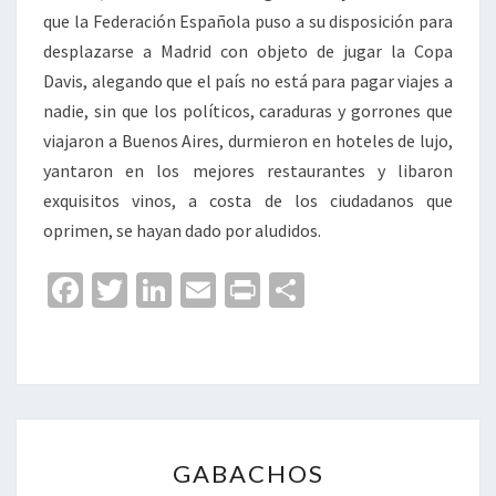
que la Federación Española puso a su disposición para
desplazarse a Madrid con objeto de jugar la Copa
Davis, alegando que el país no está para pagar viajes a
nadie, sin que los políticos, caraduras y gorrones que
viajaron a Buenos Aires, durmieron en hoteles de lujo,
yantaron en los mejores restaurantes y libaron
exquisitos vinos, a costa de los ciudadanos que
oprimen, se hayan dado por aludidos.
Fa
T
Li
E
Pr
C
ce
wi
n
m
in
o
b
tt
ke
ai
t
m
o
er
dI
l
p
o
n
ar
GABACHOS
k
tir
GABACHOS