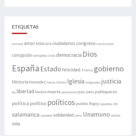
ETIQUETAS
amor
congreso
ciudadanos
bitácora
amistad
Constitución
Dios
democracia
corrupción
corruptos
crisis
España
gobierno
Estado
felicidad.
Franco
justicia
Iglesia
Historia
honradez
hunos
hotros
indignados
libertad
muerte
politiqueros
Madrid
paz
poeta
ley
parlamento
políticos
política
político
pueblo
Rajoy
rey
república
Unamuno
salamanca
solidaridad
urnas
sociedad
tierra
vida